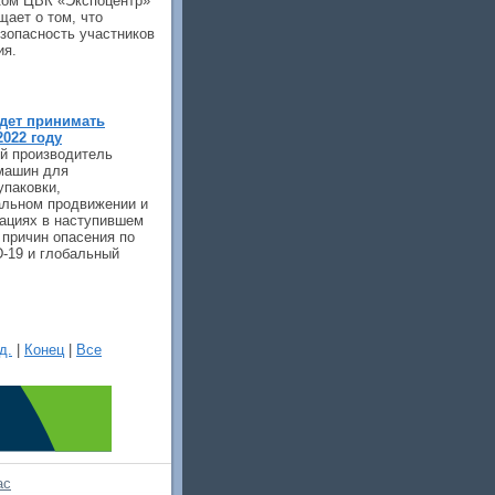
ском ЦВК «Экспоцентр»
щает о том, что
зопасность участников
ия.
будет принимать
2022 году
ий производитель
машин для
упаковки,
альном продвижении и
ациях в наступившем
 причин опасения по
D-19 и глобальный
д.
|
Конец
|
Все
ас