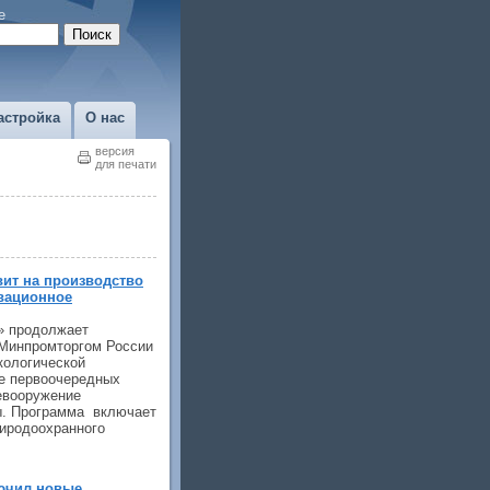
е
астройка
О нас
версия
для печати
вит на производство
вационное
» продолжает
Минпромторгом России
кологической
е первоочередных
евооружение
ы. Программа включает
риродоохранного
ючил новые