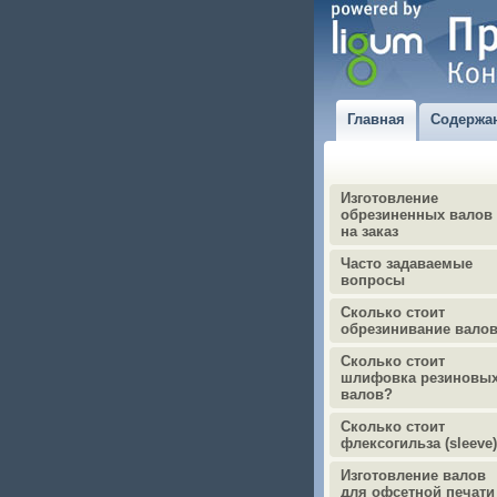
Главная
Содержа
Изготовление
обрезиненных валов
на заказ
Часто задаваемые
вопросы
Сколько стоит
обрезинивание вало
Сколько стоит
шлифовка резиновы
валов?
Сколько стоит
флексогильза (sleeve
Изготовление валов
для офсетной печати