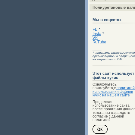
Полиуретановые вал
Мы в соцсетях
FB
*
Insta
*
VK
RuTube
_____
*- признаны экстремистски
организациями и запрещен
на территории РФ
Этот сайт использует
файлы кукис
Ознакомьтесь,
пожалуйста,с
политикой
использования файлов
кукис на нашем сайте
Продолжая
использование сайта
после прочтения данног
текста, вы выражаете
согласие с данной
политикой.