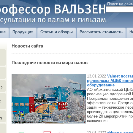
Поиск на сайт
ние
Продукция
Статьи и обзоры
Рассчитать стоимость
Н
Новости сайта
Последние новости из мира валов
13.01.2022
Valmet поста
целлюлозы АЦБК инно
оборудование
в?
АО «Архангельский ЦБК
реализацию одобренной 
Программы повышения э
х
эффективности. Среди е
задач – техническое пер
производства целлюлоз
более 20 мероприятий п
)?
назначения.
13.01.2022
«Илим» закл