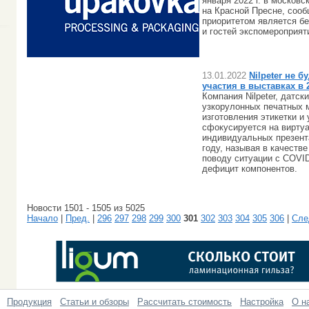
января 2022 г. в москов
на Красной Пресне, сооб
приоритетом является бе
и гостей экспомероприят
13.01.2022
Nilpeter не 
участия в выставках в 
Компания Nilpeter, датск
узкорулонных печатных 
изготовления этикетки и 
сфокусируется на вирту
индивидуальных презент
году, называя в качестве
поводу ситуации с COVI
дефицит компонентов.
Новости 1501 - 1505 из 5025
Начало
|
Пред.
|
296
297
298
299
300
301
302
303
304
305
306
|
Сле
Продукция
Статьи и обзоры
Рассчитать стоимость
Настройка
О н