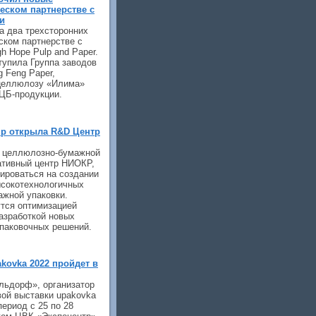
ческом партнерстве с
и
а два трехсторонних
ском партнерстве с
h Hope Pulp and Paper.
тупила Группа заводов
g Feng Paper,
 целлюлозу «Илима»
 ЦБ-продукции.
up открыла R&D Центр
й целлюлозно-бумажной
ативный центр НИОКР,
ироваться на создании
сокотехнологичных
ажной упаковки.
утся оптимизацией
разработкой новых
упаковочных решений.
kovka 2022 пройдет в
льдорф», организатор
ой выставки upakovka
период с 25 по 28