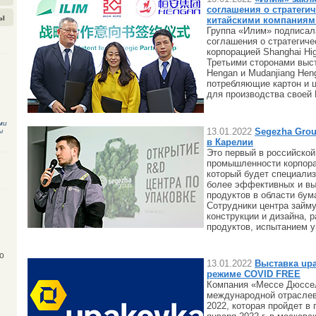
соглашения о стратеги
ы
китайскими компаниям
Группа «Илим» подписал
соглашения о стратегиче
корпорацией Shanghai Hig
Третьими сторонами выс
Hengan и Mudanjiang Hen
потребляющие картон и
для производства своей
ми
13.01.2022
Segezha Gro
ы
в Карелии
Это первый в российско
промышленности корпор
который будет специализ
более эффективных и вы
продуктов в области бум
Сотрудники центра займ
конструкции и дизайна, 
продуктов, испытанием 
о
13.01.2022
Выставка upa
режиме COVID FREE
Компания «Мессе Дюссе
международной отраслев
2022, которая пройдет в 