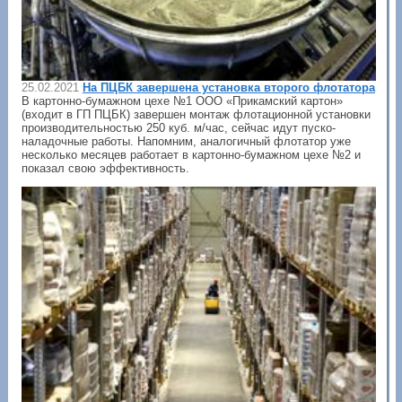
25.02.2021
На ПЦБК завершена установка второго флотатора
В картонно-бумажном цехе №1 ООО «Прикамский картон»
(входит в ГП ПЦБК) завершен монтаж флотационной установки
производительностью 250 куб. м/час, сейчас идут пуско-
наладочные работы. Напомним, аналогичный флотатор уже
несколько месяцев работает в картонно-бумажном цехе №2 и
показал свою эффективность.