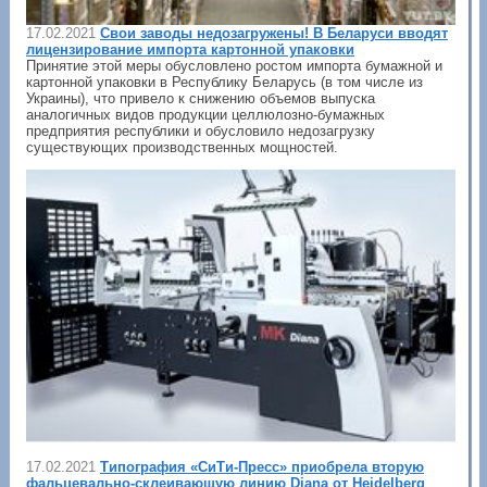
17.02.2021
Свои заводы недозагружены! В Беларуси вводят
лицензирование импорта картонной упаковки
Принятие этой меры обусловлено ростом импорта бумажной и
картонной упаковки в Республику Беларусь (в том числе из
Украины), что привело к снижению объемов выпуска
аналогичных видов продукции целлюлозно-бумажных
предприятия республики и обусловило недозагрузку
существующих производственных мощностей.
17.02.2021
Типография «СиТи-Пресс» приобрела вторую
фальцевально-склеивающую линию Diana от Heidelberg