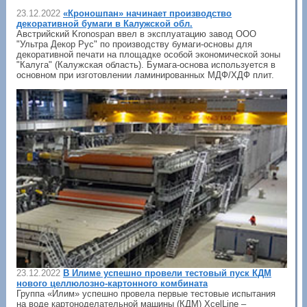
23.12.2022
«Кроношпан» начинает производство
декоративной бумаги в Калужской обл.
Австрийский Kronospan ввел в эксплуатацию завод ООО
"Ультра Декор Рус" по производству бумаги-основы для
декоративной печати на площадке особой экономической зоны
"Калуга" (Калужская область). Бумага-основа используется в
основном при изготовлении ламинированных МДФ/ХДФ плит.
23.12.2022
В Илиме успешно провели тестовый пуск КДМ
нового целлюлозно-картонного комбината
Группа «Илим» успешно провела первые тестовые испытания
на воде картоноделательной машины (КДМ) XcelLine –