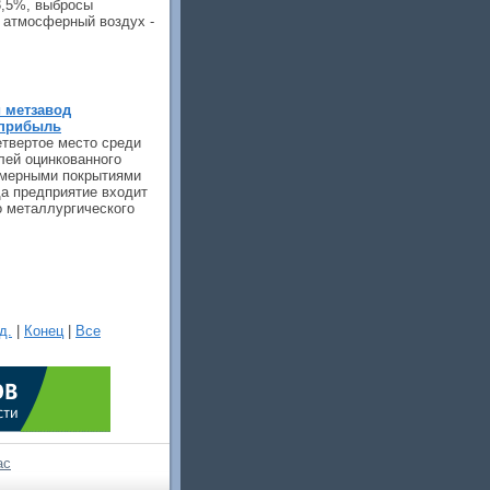
3,5%, выбросы
 атмосферный воздух -
 метзавод
 прибыль
етвертое место среди
лей оцинкованного
лимерными покрытиями
да предприятие входит
о металлургического
д.
|
Конец
|
Все
ас