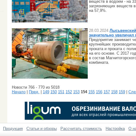
веществ в водоем - на 3
загрязняющих веществ в
на 57,9%.
28.03.2024
Лысьвенский
значительно увеличил
Предприятие занимает ч
крупнейших производите
проката и проката с по
на его основе. С 2017 го
в состав Магнитогорског
комбината.
Новости 766 - 770 из 5018
Начало
|
Пред.
|
149
150
151
152
153
154
155
156
157
158
159
|
Сле
Продукция
Статьи и обзоры
Рассчитать стоимость
Настройка
О н