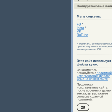
Полиуретановые вал
Мы в соцсетях
FB
*
Insta
*
VK
RuTube
_____
*- признаны экстремистски
организациями и запрещен
на территории РФ
Этот сайт использует
файлы кукис
Ознакомьтесь,
пожалуйста,с
политикой
использования файлов
кукис на нашем сайте
Продолжая
использование сайта
после прочтения данног
текста, вы выражаете
согласие с данной
политикой.