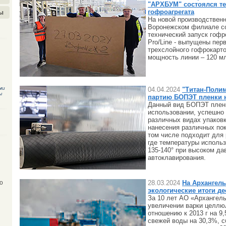
"АРХБУМ" состоялся те
гофроагрегата
ы
На новой производствен
Воронежском филиале с
технический запуск гоф
Pro/Line - выпущены пер
трехслойного гофрокарт
мощность линии – 120 мл
ми
04.04.2024
"Титан-Полим
ы
партию БОПЭТ пленки 
Данный вид БОПЭТ пленк
использовании, успешно
различных видах упаковк
нанесения различных пок
том числе подходит для 
где температуры исполь
135-140° при высоком да
автоклавирования.
28.03.2024
На Архангел
о
экологические итоги де
За 10 лет АО «Архангел
увеличении варки целлюл
отношению к 2013 г на 9
свежей воды на 30,3%, 