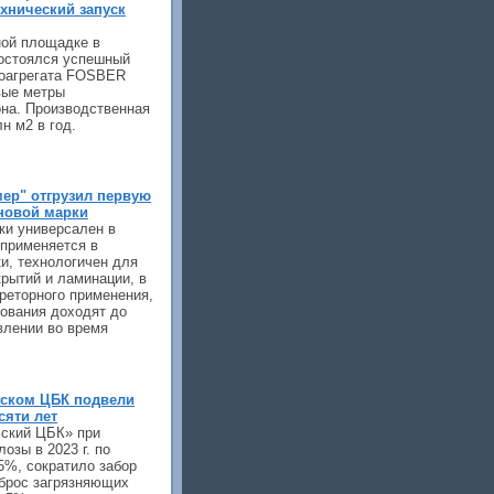
хнический запуск
ной площадке в
остоялся успешный
роагрегата FOSBER
вые метры
она. Производственная
н м2 в год.
ер" отгрузил первую
новой марки
и универсален в
 применяется в
и, технологичен для
рытий и ламинации, в
реторного применения,
зования доходят до
влении во время
ьском ЦБК подвели
сяти лет
ьский ЦБК» при
озы в 2023 г. по
,5%, сократило забор
сброс загрязняющих