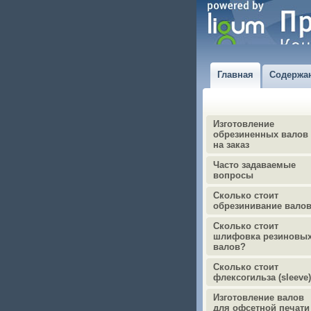
Главная
Содержа
Изготовление
обрезиненных валов
на заказ
Часто задаваемые
вопросы
Сколько стоит
обрезинивание вало
Сколько стоит
шлифовка резиновы
валов?
Сколько стоит
флексогильза (sleeve
Изготовление валов
для офсетной печати