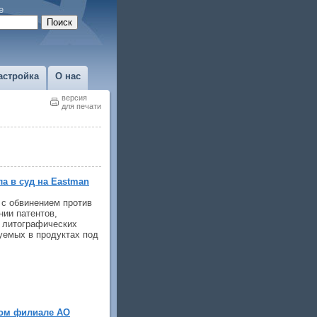
е
астройка
О нас
версия
для печати
ла в суд на Eastman
д с обвинением против
нии патентов,
й литографических
уемых в продуктах под
ом филиале АО