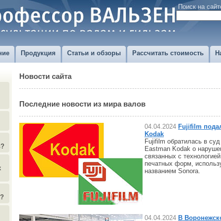
Поиск на сайт
ние
Продукция
Статьи и обзоры
Рассчитать стоимость
Н
Новости сайта
Последние новости из мира валов
04.04.2024
Fujifilm пода
Kodak
Fujifilm обратилась в су
в?
Eastman Kodak о наруше
связанных с технологие
печатных форм, использ
х
названием Sonora.
)?
04.04.2024
В Воронежск