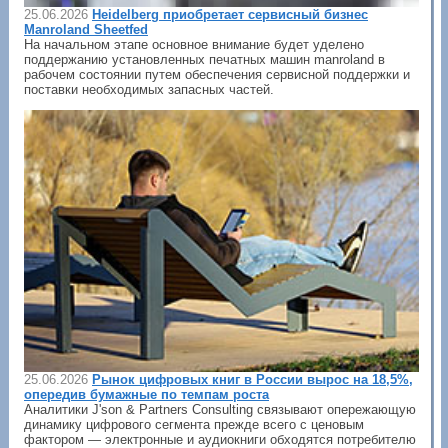
25.06.2026
Heidelberg приобретает сервисный бизнес
Manroland Sheetfed
На начальном этапе основное внимание будет уделено
поддержанию установленных печатных машин manroland в
рабочем состоянии путем обеспечения сервисной поддержки и
поставки необходимых запасных частей.
25.06.2026
Рынок цифровых книг в России вырос на 18,5%,
опередив бумажные по темпам роста
Аналитики J'son & Partners Consulting связывают опережающую
динамику цифрового сегмента прежде всего с ценовым
фактором — электронные и аудиокниги обходятся потребителю