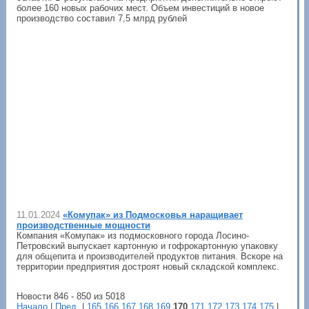
более 160 новых рабочих мест. Объем инвестиций в новое
производство составил 7,5 млрд рублей
11.01.2024
«Комупак» из Подмосковья наращивает
производственные мощности
Компания «Комупак» из подмосковного города Лосино-
Петровский выпускает картонную и гофрокартонную упаковку
для общепита и производителей продуктов питания. Вскоре на
территории предприятия достроят новый складской комплекс.
Новости 846 - 850 из 5018
Начало
|
Пред.
|
165
166
167
168
169
170
171
172
173
174
175
|