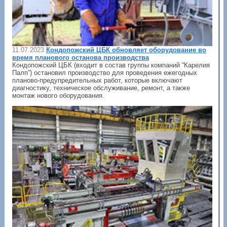
11.07.2023
Кондопожский ЦБК обновляет оборудование во
время планового останова производства
Кондопожский ЦБК (входит в состав группы компаний “Карелия
Палп”) остановил производство для проведения ежегодных
планово-предупредительных работ, которые включают
диагностику, техническое обслуживание, ремонт, а также
монтаж нового оборудования.