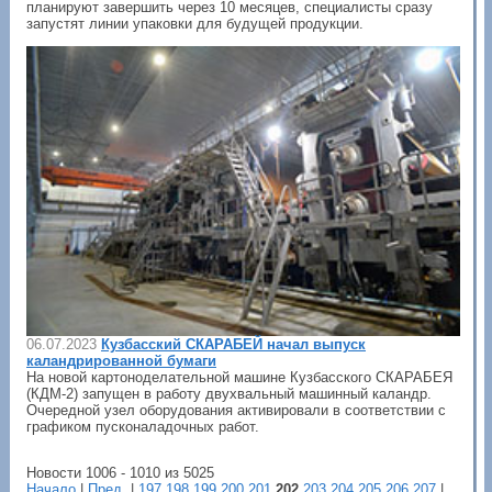
планируют завершить через 10 месяцев, специалисты сразу
запустят линии упаковки для будущей продукции.
06.07.2023
Кузбасский СКАРАБЕЙ начал выпуск
каландрированной бумаги
На новой картоноделательной машине Кузбасского СКАРАБЕЯ
(КДМ-2) запущен в работу двухвальный машинный каландр.
Очередной узел оборудования активировали в соответствии с
графиком пусконаладочных работ.
Новости 1006 - 1010 из 5025
Начало
|
Пред.
|
197
198
199
200
201
202
203
204
205
206
207
|