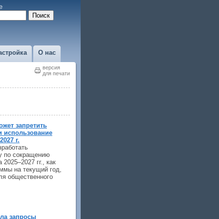
е
астройка
О нас
версия
для печати
ожет запретить
и использование
027 г.
зработать
у по сокращению
 2025–2027 гг., как
аммы на текущий год,
для общественного
ла запросы