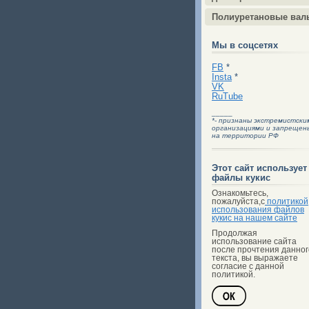
Полиуретановые вал
Мы в соцсетях
FB
*
Insta
*
VK
RuTube
_____
*- признаны экстремистски
организациями и запрещен
на территории РФ
Этот сайт использует
файлы кукис
Ознакомьтесь,
пожалуйста,с
политикой
использования файлов
кукис на нашем сайте
Продолжая
использование сайта
после прочтения данног
текста, вы выражаете
согласие с данной
политикой.