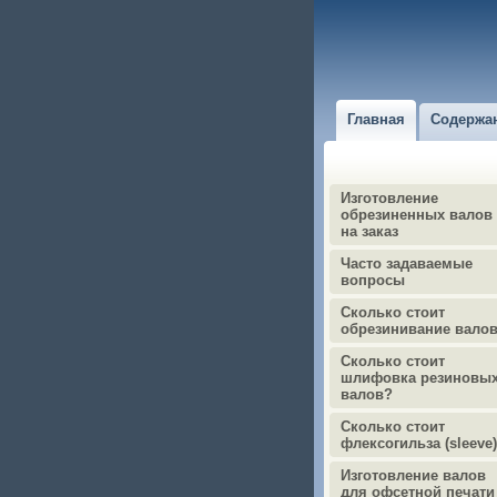
Главная
Содержа
Изготовление
обрезиненных валов
на заказ
Часто задаваемые
вопросы
Сколько стоит
обрезинивание вало
Сколько стоит
шлифовка резиновы
валов?
Сколько стоит
флексогильза (sleeve
Изготовление валов
для офсетной печати