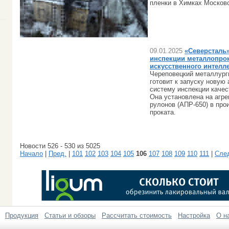
пленки в Химках Московс
09.01.2025
«Северсталь»
инспекции металлопрок
искусственного интелл
Череповецкий металлург
готовит к запуску новую
систему инспекции качес
Она установлена на агре
рулонов (АПР-650) в про
проката.
Новости 526 - 530 из 5025
Начало
|
Пред.
|
101
102
103
104
105
106
107
108
109
110
111
|
Сле
Продукция
Статьи и обзоры
Рассчитать стоимость
Настройка
О н