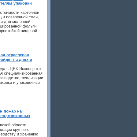
телям упаковки
стоимости картонной
ц и поваренной соли,
ки для молочной
ашированной фольги,
иростойкой пищевой
ая отраслевая
ойдёт на днях в
года в ЦВК Экспоцентр
я специализированная
оизводства, реализации
паковки и упаковочных
н пожар на
в подмосковных
вской области
идации крупного
зводству и хранению