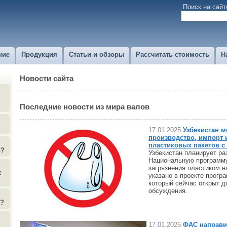
Поиск на сайт
ние
Продукция
Статьи и обзоры
Рассчитать стоимость
Н
Новости сайта
Последние новости из мира валов
17.01.2025
Узбекистан м
производство, импорт 
пластиковых пакетов с 2
в?
Узбекистан планирует ра
Национальную программ
загрязнения пластиком на
х
указано в проекте прогр
который сейчас открыт 
обсуждения.
)?
17.01.2025
ФАС направи