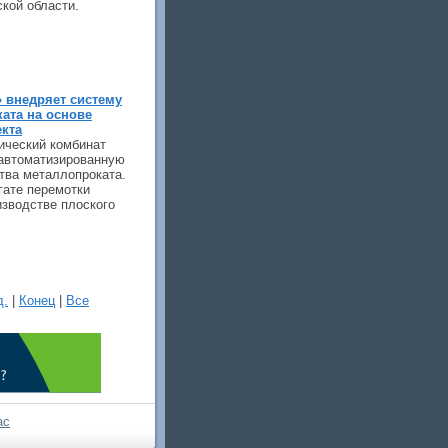
кой области.
 внедряет систему
ата на основе
екта
ический комбинат
 автоматизированную
тва металлопроката.
гате перемотки
изводстве плоского
д.
|
Конец
|
Все
ас