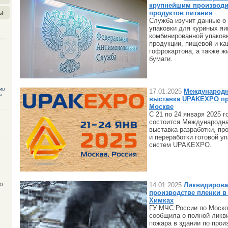
крупнейшим производи
ы
продуктов питания
Служба изучит данные о 
упаковки для куриных яи
комбинированной упаков
продукции, пищевой и к
гофрокартона, а также ж
бумаги.
ми
17.01.2025
Международн
ы
выставка UPAKEXPO пр
Москве
С 21 по 24 января 2025 
состоится Международна
выставка разработки, пр
и переработки готовой у
систем UPAKEXPO.
14.01.2025
Ликвидирова
о
производстве пленки 
Химках
ГУ МЧС России по Моско
сообщила о полной ликв
пожара в здании по прои