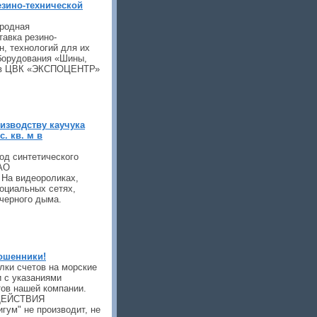
зино-технической
родная
авка резино-
н, технологий для их
оборудования «Шины,
т в ЦВК «ЭКСПОЦЕНТР»
изводству каучука
. кв. м в
од синтетического
ПАО
На видеороликах,
оциальных сетях,
-черного дыма.
ошенники!
лки счетов на морские
 с указаниями
тов нашей компании.
ДЕЙСТВИЯ
м" не производит, не