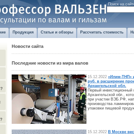
Поиск на сайт
ние
Продукция
Статьи и обзоры
Рассчитать стоимость
Н
Новости сайта
Последние новости из мира валов
15.12.2022
«Илим-ТНП» 
руб. в расширение про
Архангельской обл.
в?
Первый инвестиционный 
Архангельской обл., кот
при участии ВЭБ.РФ, на
х
производства ламиниров
упаковки пищевой проду
)?
15.12.2022
В Москве ве