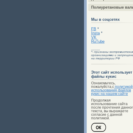
Полиуретановые вал
Мы в соцсетях
FB
*
Insta
*
VK
RuTube
_____
*- признаны экстремистски
организациями и запрещен
на территории РФ
Этот сайт использует
файлы кукис
Ознакомьтесь,
пожалуйста,с
политикой
использования файлов
кукис на нашем сайте
Продолжая
использование сайта
после прочтения данног
текста, вы выражаете
согласие с данной
политикой.