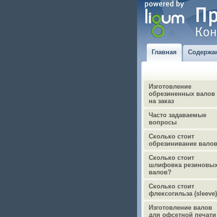
Главная
Содержа
Изготовление
обрезиненных валов
на заказ
Часто задаваемые
вопросы
Сколько стоит
обрезинивание вало
Сколько стоит
шлифовка резиновы
валов?
Сколько стоит
флексогильза (sleeve
Изготовление валов
для офсетной печати