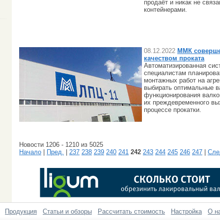
продаёт и никак не связ
контейнерами.
08.12.2022
ММК соверше
качеством проката
Автоматизированная сис
специалистам планирова
монтажных работ на агр
выбирать оптимальные в
функционирования валко
их преждевременного вых
процессе прокатки.
Новости 1206 - 1210 из 5025
Начало
|
Пред.
|
237
238
239
240
241
242
243
244
245
246
247
|
Сле
Продукция
Статьи и обзоры
Рассчитать стоимость
Настройка
О н