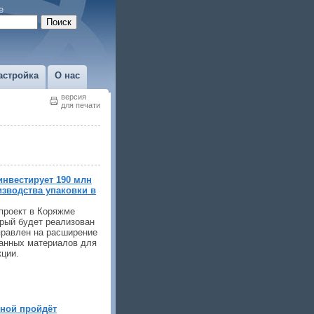
е
астройка
О нас
версия
для печати
инвестирует 190 млн
изводства упаковки в
проект в Коряжме
орый будет реализован
правлен на расширение
анных материалов для
кции.
сной пройдёт