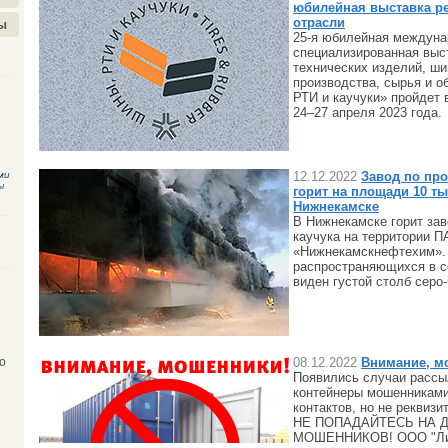
юбилейная выставка ре
отрасли
ы
25-я юбилейная междуна
специализированная выст
технических изделий, ши
производства, сырья и 
РТИ и каучуки» пройде
24–27 апреля 2023 года.
ми
12.12.2022
Завод по про
ы
горит на площади 10 тыс
Нижнекамске
В Нижнекамске горит зав
каучука на территории 
«Нижнекамскнефтехим». 
распространяющихся в с
виден густой столб серо
08.12.2022
Внимание, м
о
Появились случаи рассы
контейнеры мошенниками
контактов, но не реквизи
НЕ ПОПАДАЙТЕСЬ НА 
МОШЕННИКОВ! ООО "Лигу