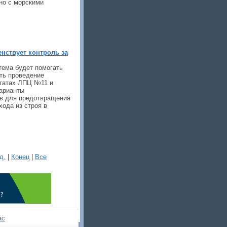
ано с морскими
нствует контроль за
тема будет помогать
ть проведение
егатах ЛПЦ №11 и
арианты
в для предотвращения
ода из строя в
д.
|
Конец
|
Все
ас