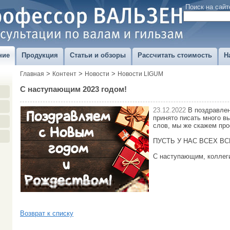
Поиск на сайт
ние
Продукция
Статьи и обзоры
Рассчитать стоимость
Н
>
>
>
Главная
Контент
Новости
Новости LIGUM
С наступающим 2023 годом!
23.12.2022
В поздравлен
принято писать много в
слов, мы же скажем прос
ПУСТЬ У НАС ВСЕХ В
С наступающим, коллеги
Возврат к списку