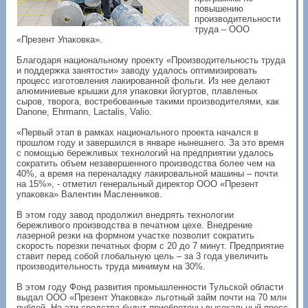
повышению
производительности
труда – ООО
«Презент Упаковка».
Благодаря национальному проекту «Производительность труда
и поддержка занятости» заводу удалось оптимизировать
процесс изготовления лакированной фольги. Из нее делают
алюминиевые крышки для упаковки йогуртов, плавленых
сыров, творога, востребованные такими производителями, как
Danone, Ehrmann, Lactalis, Valio.
«Первый этап в рамках национального проекта начался в
прошлом году и завершился в январе нынешнего. За это время
с помощью бережливых технологий на предприятии удалось
сократить объем незавершенного производства более чем на
40%, а время на переналадку лакировальной машины – почти
на 15%», - отметил генеральный директор ООО «Презент
упаковка» Валентин Масленников.
В этом году завод продолжил внедрять технологии
бережливого производства в печатном цехе. Внедрение
лазерной резки на формном участке позволит сократить
скорость порезки печатных форм с 20 до 7 минут. Предприятие
ставит перед собой глобальную цель – за 3 года увеличить
производительность труда минимум на 30%.
В этом году Фонд развития промышленности Тульской области
выдал ООО «Презент Упаковка» льготный займ почти на 70 млн
рублей. На эти средства будут приобретены высекальный пресс