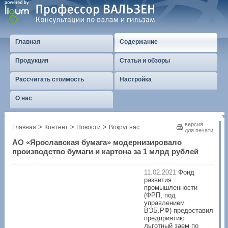
Главная
Содержание
Продукция
Статьи и обзоры
Рассчитать стоимость
Настройка
О нас
версия
>
>
>
Главная
Контент
Новости
Вокруг нас
для печати
АО «Ярославская бумага» модернизировало
производство бумаги и картона за 1 млрд рублей
11.02.2021
Фонд
развития
промышленности
(ФРП, под
управлением
ВЭБ.РФ) предоставил
предприятию
льготный заем по