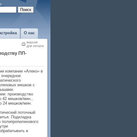
е
астройка
О нас
версия
для печати
водству ПП-
и компании «Алеко» в
 очередное
атического
иленовых мешков с
дышами.
ии: производство
о 42 мешков/мин.,
о 24 мешков/мин.
тический поточный
шитья. Подкладка
з полипропиленового
утри
обрабатывать в