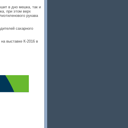
шит в дно мешка, так и
а, при этом верх
лиэтиленового рукава
одителей сахарного
на выставке К-2016 в