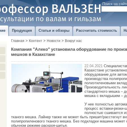
Поиск на сайт
ние
Продукция
Статьи и обзоры
Рассчитать стоимость
Н
>
>
>
Главная
Контент
Новости
Вокруг нас
Компания "Алеко" установила оборудование по произ
мешков в Казахстане
22.04.2021
Специалистам
Казахстане установлено
оборудование для автом
производства полипроп
полиэтиленовыми вкла
Производительность лин
стандартного мешка – д
мешка с вкладышем – д
У нее полностью автома
процесс вставки-резки-
полностью сшивается и
тканого мешка. Лайнер также не может быть пришит/расстегнут вн
полипропиленового тканого мешка. Без подкладки машина может 
обычном режиме раскроя-шитья.