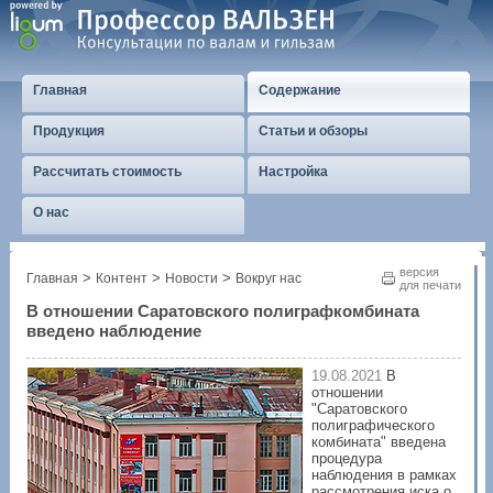
Главная
Содержание
Продукция
Статьи и обзоры
Рассчитать стоимость
Настройка
О нас
версия
>
>
>
Главная
Контент
Новости
Вокруг нас
для печати
В отношении Саратовского полиграфкомбината
введено наблюдение
19.08.2021
В
отношении
"Саратовского
полиграфического
комбината" введена
процедура
наблюдения в рамках
рассмотрения иска о