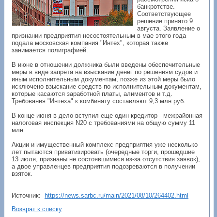
банкротстве.
Соответствующее
решение принято 9
августа. Заявление о
признании предприятия несостоятельным в мае этого года
подала московская компания "Интех", которая также
занимается полиграфией.
В июне в отношении должника были введены обеспечительные
меры в виде запрета на взыскание денег по решениям судов и
иным исполнительным документам, позже из этой меры было
исключено взыскание средств по исполнительным документам,
которые касаются заработной платы, алиментов и т.д.
Требования "Интеха" к комбинату составляют 9,3 млн руб.
В конце июня в дело вступил еще один кредитор - межрайонная
налоговая инспекция N20 с требованиями на общую сумму 11
млн.
Акции и имущественный комплекс предприятия уже несколько
лет пытаются приватизировать (очередные торги, прошедшие
13 июля, признаны не состоявшимися из-за отсутствия заявок),
а двое управленцев предприятия подозреваются в получении
взяток.
Источник:
https://news.sarbc.ru/main/2021/08/10/264402.html
Возврат к списку