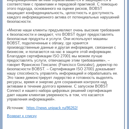
соответствии с правилами и передовой практикой. С помощью
этого подхода, основанного на оценке рисков, BOBST
защищает конфиденциальность, целостность и доступность
каждого информационного актива от потенциальных нарушений
безопасности.
«Многие наши клиенты предъявляют очень высокие требования
к безопасности и ожидают, что BOBST будет предоставлять
безопасные продукты и услуги. Они используют машины
BOBST, подключенные к облаку, где хранятся
производственные данные и другая информация, связанная с
бизнесом, и полагаются на нас в защите этой информации.
Благодаря сертификации ISO 27001 мы можем лучше
предоставлять услуги, отвечающие этим требованиям», –
говорит Франсиско Гонсалес (Francisco Gonzalez), директор по
безопасности BOBST. – Сертификация ISO 27001 доказывает
нашу способность управлять информацией и обрабатывать ее.
Это также демонстрирует лидерство и готовность выделять
ресурсы, время и энергию для сохранения контроля над
активами в течение долгого времени. С запуском BOBST
Connect и нашего набора цифровых решений сертификация
дает нашим клиентам уверенность в том, что касается
управления информацией».
Источник:
https://news.unipack.ru/86262/
Возврат к списку