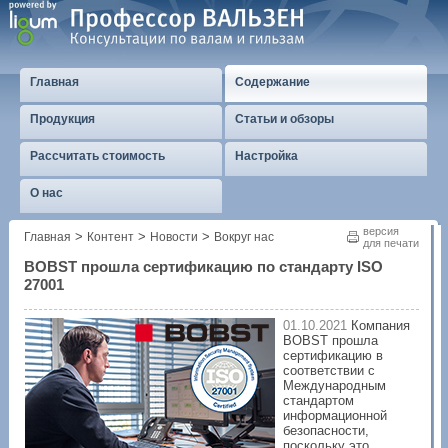
Главная
Содержание
Продукция
Статьи и обзоры
Рассчитать стоимость
Настройка
О нас
версия
>
>
>
Главная
Контент
Новости
Вокруг нас
для печати
BOBST прошла сертификацию по стандарту ISO
27001
01.10.2021
Компания
BOBST прошла
сертификацию в
соответствии с
Международным
стандартом
информационной
безопасности,
поскольку это