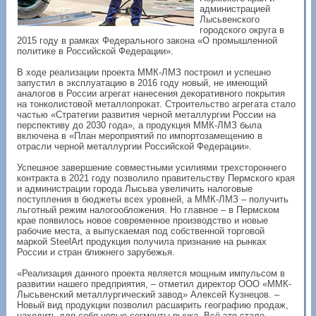
администрацией
Лысьвенского
городского округа в
2015 году в рамках Федерального закона «О промышленной
политике в Российской Федерации».
В ходе реализации проекта ММК-ЛМЗ построил и успешно
запустил в эксплуатацию в 2016 году новый, не имеющий
аналогов в России агрегат нанесения декоративного покрытия
на тонколистовой металлопрокат. Строительство агрегата стало
частью «Стратегии развития черной металлургии России на
перспективу до 2030 года», а продукция ММК-ЛМЗ была
включена в «План мероприятий по импортозамещению в
отрасли черной металлургии Российской Федерации».
Успешное завершение совместными усилиями трехстороннего
контракта в 2021 году позволило правительству Пермского края
и администрации города Лысьва увеличить налоговые
поступления в бюджеты всех уровней, а ММК-ЛМЗ – получить
льготный режим налогообложения. Но главное – в Пермском
крае появилось новое современное производство и новые
рабочие места, а выпускаемая под собственной торговой
маркой SteelArt продукция получила признание на рынках
России и стран ближнего зарубежья.
«Реализация данного проекта является мощным импульсом в
развитии нашего предприятия, – отметил директор ООО «ММК-
Лысьвенский металлургический завод» Алексей Кузнецов. –
Новый вид продукции позволил расширить географию продаж,
находить для себя новые сегменты рынка. Всё это стало