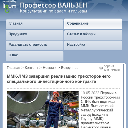
Главная
Содержание
Продукция
Статьи и обзоры
Рассчитать стоимость
Настройка
О нас
версия
>
>
>
Главная
Контент
Новости
Вокруг нас
для печати
ММК-ЛМЗ завершил реализацию трехстороннего
специального инвестиционного контракта
19.05.2022
Первый в
России трёхсторонний
СПИК был подписан
ММК-Лысьвенский
металлургический
завод (входит в
Группу ММК),
правительством
Пермского края и