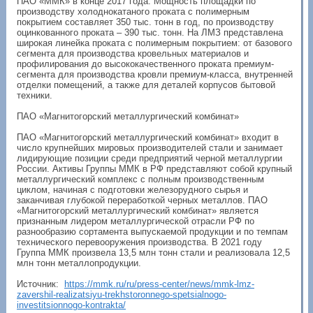
ПАО «ММК» в конце 2017 года. Мощность площадки по
производству холоднокатаного проката с полимерным
покрытием составляет 350 тыс. тонн в год, по производству
оцинкованного проката – 390 тыс. тонн. На ЛМЗ представлена
широкая линейка проката с полимерным покрытием: от базового
сегмента для производства кровельных материалов и
профилирования до высококачественного проката премиум-
сегмента для производства кровли премиум-класса, внутренней
отделки помещений, а также для деталей корпусов бытовой
техники.
ПАО «Магнитогорский металлургический комбинат»
ПАО «Магнитогорский металлургический комбинат» входит в
число крупнейших мировых производителей стали и занимает
лидирующие позиции среди предприятий черной металлургии
России. Активы Группы ММК в РФ представляют собой крупный
металлургический комплекс с полным производственным
циклом, начиная с подготовки железорудного сырья и
заканчивая глубокой переработкой черных металлов. ПАО
«Магнитогорский металлургический комбинат» является
признанным лидером металлургической отрасли РФ по
разнообразию сортамента выпускаемой продукции и по темпам
технического перевооружения производства. В 2021 году
Группа ММК произвела 13,5 млн тонн стали и реализовала 12,5
млн тонн металлопродукции.
Источник:
https://mmk.ru/ru/press-center/news/mmk-lmz-
zavershil-realizatsiyu-trekhstoronnego-spetsialnogo-
investitsionnogo-kontrakta/