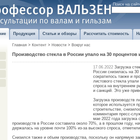
Поиск на сайт
ние
Продукция
Статьи и обзоры
Рассчитать стоимость
Н
>
>
>
Главная
Контент
Новости
Вокруг нас
Производство стекла в России упало на 30 процентов 
17.06.2022
Загрузка сте
России снизилась на 30
сократилось также и пр
листового стекла упали
спроса на внутреннем ры
и санкций. Это уже при
Загрузка производств ли
которое используется п
строительстве, снизило
комментария пресс-слу
мае 2022 года загрузка
производств в России составила около 70%, а в прошлом году, на
держалась на уровне почти 100% из-за высокого спроса, отметили
Снизился также и объем производства, поскольку он напрямую зав