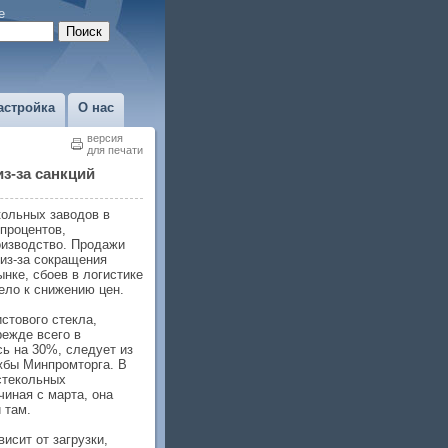
е
астройка
О нас
версия
для печати
из-за санкций
кольных заводов в
 процентов,
оизводство. Продажи
 из-за сокращения
нке, сбоев в логистике
вело к снижению цен.
стового стекла,
режде всего в
сь на 30%, следует из
жбы Минпромторга. В
 стекольных
чиная с марта, она
 там.
исит от загрузки,