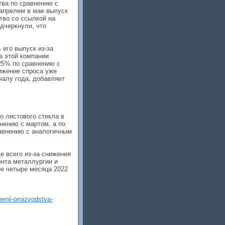
тва по сравнению с
апрелем в мае выпуск
тво со ссылкой на
дчеркнули, что
его выпуск из-за
а этой компании
25% по сравнению с
нижение спроса уже
чалу года, добавляет
о листового стекла в
нению с мартом, а по
равнению с аналогичным
е всего из-за снижения
ента металлургии и
ые четыре месяца 2022
henii-proizvodstva-