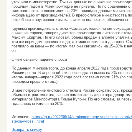
уточнили в министерстве. Точных данных по снижению производс
прошлым годом в Минмпромторге не привели. Но по сравнению с 
листового стекла сократился на 20%, приводит данные министерс
информацию от производителей. В пресс-службе министерства по
потребности внутреннего рынка в стекле полностью обеспечены.
Крупный производитель стекла «Салаватстекло» начал сокращать 
снижения спроса, говорит директор производства листового стекл
Максим Скиртин. По его словам, объем продаж в апреле упал на 
тем же периодом прошлого года, а к маю снизился в два раза. С
повлияло на цены — по итогам мая они снизились на 15–20% к на
он.
С чем связано падение спроса
По данным Минпромторга, до конца апреля 2022 года производств
России росло. В апреле объем производства вырос на 3% по срав
итогам января—апреля 2022 года рост составил почти 21% (по с
периодом прошлого года).
В мае потребление листового стекла в России сократилось, прежд
объемов строительства, заявил заместитель директора департам
материалов Минпромторга Роман Куприн. По его словам, за перв
года спрос снизился на 20%.
Источник:
https://rg.ru/2022/06/14/v-minpromtorge-soobshchili-o-sniz
stekla-v-rossii.html
Возврат к списку