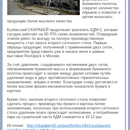
бумажного полотна,
сократит количество
обрывов и позволит в
целом выпускать
продукцию более высокого качества.
Кузбасский СКАРАБЕЙ продолжает разгонять КДМ-2, которая
сегодня работает на 60-70% своих возможностей. Очередным
этапом работ по выходу на полную производственную
мощность стал запуск второго сеточного стола. Первые
образцы продукции, полученной с применением двух сеток,
предприятие представило уже в начале июня в рамках
выставки RosUpack в Москве.
За счёт давления, создаваемого натяжением двух сеток,
обезвоживание бумажной массы и формование бумажного
полотна происходит в зазоре между двумя сетками путём
удаления воды в двух противоположных горизонтальных
направлениях: вправо и влево. Благодаря этому достигаются
более высокие физико-механические показатели бумаги и
картона.
Кроме того, наличие второго сеточного стола позволяет
сделать процесс производства бумаги и картона более
экономичным, поскольку при использовании второго сеточного
стола удаление влаги происходит интенсивнее, и потребление
пара на сушильной части КДМ снижается в 10-12 раз.
Источник:
http://skarabey42.ru/tpost/hmfev14hr1-kuzbasskii-
skarabei-zapustil-v-rabotu-vt