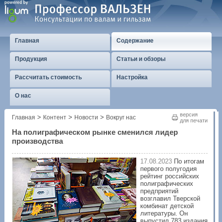
Главная
Содержание
Продукция
Статьи и обзоры
Рассчитать стоимость
Настройка
О нас
версия
>
>
>
Главная
Контент
Новости
Вокруг нас
для печати
На полиграфическом рынке сменился лидер
производства
17.08.2023
По итогам
первого полугодия
рейтинг российских
полиграфических
предприятий
возглавил Тверской
комбинат детской
литературы. Он
выпустил 783 издания