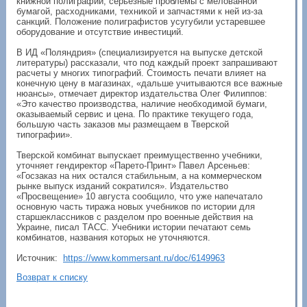
книжной полиграфии, серьезные проблемы с мелованной
бумагой, расходниками, техникой и запчастями к ней из-за
санкций. Положение полиграфистов усугубили устаревшее
оборудование и отсутствие инвестиций.
В ИД «Поляндрия» (специализируется на выпуске детской
литературы) рассказали, что под каждый проект запрашивают
расчеты у многих типографий. Стоимость печати влияет на
конечную цену в магазинах, «дальше учитываются все важные
нюансы», отмечает директор издательства Олег Филиппов:
«Это качество производства, наличие необходимой бумаги,
оказываемый сервис и цена. По практике текущего года,
большую часть заказов мы размещаем в Тверской
типографии».
Тверской комбинат выпускает преимущественно учебники,
уточняет гендиректор «Парето-Принт» Павел Арсеньев:
«Госзаказ на них остался стабильным, а на коммерческом
рынке выпуск изданий сократился». Издательство
«Просвещение» 10 августа сообщило, что уже напечатало
основную часть тиража новых учебников по истории для
старшеклассников с разделом про военные действия на
Украине, писал ТАСС. Учебники истории печатают семь
комбинатов, названия которых не уточняются.
Источник:
https://www.kommersant.ru/doc/6149963
Возврат к списку