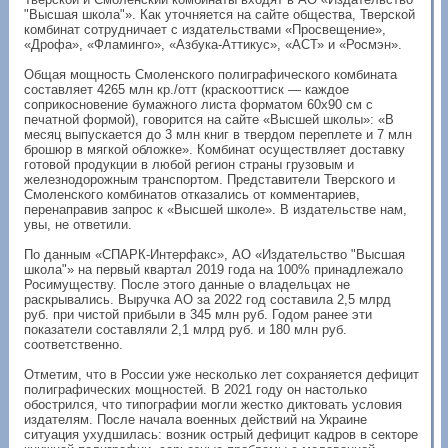
"Высшая школа"». Как уточняется на сайте общества, Тверской
комбинат сотрудничает с издательствами «Просвещение»,
«Дрофа», «Фламинго», «Азбука-Аттикус», «АСТ» и «Росмэн».
Общая мощность Смоленского полиграфического комбината
составляет 4265 млн кр./отт (краскооттиск — каждое
соприкосновение бумажного листа форматом 60х90 см с
печатной формой), говорится на сайте «Высшей школы»: «В
месяц выпускается до 3 млн книг в твердом переплете и 7 млн
брошюр в мягкой обложке». Комбинат осуществляет доставку
готовой продукции в любой регион страны грузовым и
железнодорожным транспортом. Представители Тверского и
Смоленского комбинатов отказались от комментариев,
перенаправив запрос к «Высшей школе». В издательстве нам,
увы, не ответили.
По данным «СПАРК-Интерфакс», АО «Издательство "Высшая
школа"» на первый квартал 2019 года на 100% принадлежало
Росимуществу. После этого данные о владельцах не
раскрывались. Выручка АО за 2022 год составила 2,5 млрд
руб. при чистой прибыли в 345 млн руб. Годом ранее эти
показатели составляли 2,1 млрд руб. и 180 млн руб.
соответственно.
Отметим, что в России уже несколько лет сохраняется дефицит
полиграфических мощностей. В 2021 году он настолько
обострился, что типографии могли жестко диктовать условия
издателям. После начала военных действий на Украине
ситуация ухудшилась: возник острый дефицит кадров в секторе