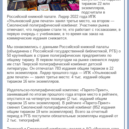
тиражом 22 млн
экземпляров,
подсчитали в
Российской книжной палате. Лидер 2022 года ИПК
«Ульяновский дом печати» занял третье место, на втором —
Смоленский полиграфический комбинат. Участники рынка
отмечают, что лидерами стали те, кто работает с госзаказами, в
первую очередь с учебниками, в то время как заказ на
коммерческие издания снижается.
Мы ознакомились с данными Российской книжной палаты
(объединена с Российской государственной библиотекой, РГБ) о
50 крупнейших в стране полиграфических предприятиях по
общему тиражу. В первом полугодии на рынке сменился лидер:
им стал Тверской полиграфический комбинат детской
литературы. Он отпечатал 783 издания общим тиражом в 22
млн экземпляров. Лидер прошлого года — ИПК «Ульяновский
дом печати» — занял третье место: 4 тыс. изданий общим
тиражом 16 млн экземпляров.
Издательско-полиграфический комплекс «Парето-Принт»,
занимавший по итогам прошлого года второе место в рейтинге,
опустился на четвертую позицию (2 тыс. изданий общим
тиражом 15 млн экземпляров). В рейтинге «Парето-Принт»
сменил Смоленский полиграфический комбинат (852 издания
общим тиражом 19 млн экземпляров). Всего за отчетный
период в РГБ поступили обязательные экземпляры изданий от
2 тыс. типографий.
Тверской и Смоленский комбинаты входят в АО «Издательство