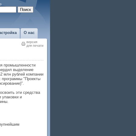
е
астройка
О нас
версия
для печати
ия промышленности
твердил выделение
52 млн рублей компании
х программы "Проекты
нсирование)".
освоить эти средства
 упаковки и
ины.
крупнейшим