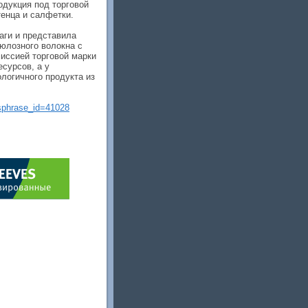
одукция под торговой
тенца и салфетки.
аги и представила
юлозного волокна с
иссией торговой марки
сурсов, а у
логичного продукта из
?sphrase_id=41028