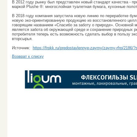
В 2012 году рынку был представлен новый стандарт качества - пр
маркой Plushe ®: многослойная туалетная бумага, кухонные поло
В 2018 году компания запустила новую линию по переработке бум
новую эко-ориентированную продукцию из восстановленного целл
говорящим названием «Спасибо за заботу о природе». Основной м
является забота об окружающей среде и сохранение природных ре
потребителя теперь есть возможность сделать выбор в пользу эко
вторсырья.
Источник:
https://frpkk.ru/predostavlennye-zaymy/zaymy-rfrp/2186/
Возврат к списку