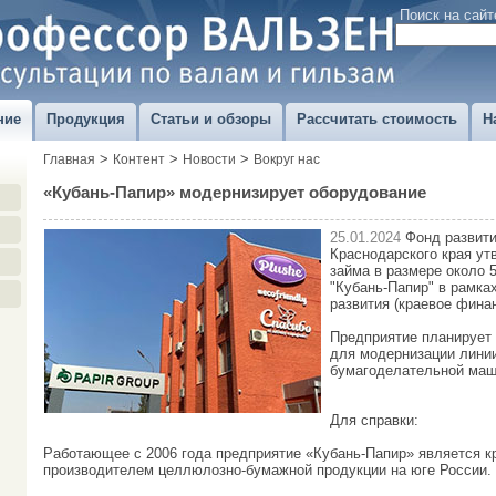
Поиск на сайт
ние
Продукция
Статьи и обзоры
Рассчитать стоимость
Н
>
>
>
Главная
Контент
Новости
Вокруг нас
«Кубань-Папир» модернизирует оборудование
25.01.2024
Фонд развит
Краснодарского края у
займа в размере около 
"Кубань-Папир" в рамка
развития (краевое фина
Предприятие планирует 
для модернизации линии
бумагоделательной маш
Для справки:
Работающее с 2006 года предприятие «Кубань-Папир» является 
производителем целлюлозно-бумажной продукции на юге России.