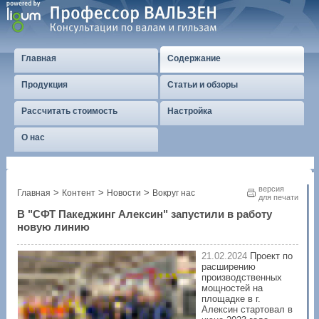
Главная
Содержание
Продукция
Статьи и обзоры
Рассчитать стоимость
Настройка
О нас
версия
>
>
>
Главная
Контент
Новости
Вокруг нас
для печати
В "СФТ Пакеджинг Алексин" запустили в работу
новую линию
21.02.2024
Проект по
расширению
производственных
мощностей на
площадке в г.
Алексин стартовал в