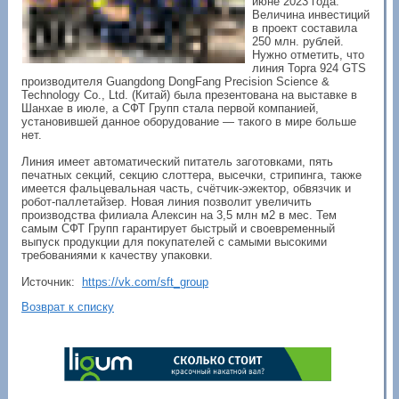
июне 2023 года.
Величина инвестиций
в проект составила
250 млн. рублей.
Нужно отметить, что
линия Topra 924 GTS
производителя Guangdong DongFang Precision Science &
Technology Co., Ltd. (Китай) была презентована на выставке в
Шанхае в июле, а СФТ Групп стала первой компанией,
установившей данное оборудование — такого в мире больше
нет.
Линия имеет автоматический питатель заготовками, пять
печатных секций, секцию слоттера, высечки, стрипинга, также
имеется фальцевальная часть, счётчик-эжектор, обвязчик и
робот-паллетайзер. Новая линия позволит увеличить
производства филиала Алексин на 3,5 млн м2 в мес. Тем
самым СФТ Групп гарантирует быстрый и своевременный
выпуск продукции для покупателей с самыми высокими
требованиями к качеству упаковки.
Источник:
https://vk.com/sft_group
Возврат к списку