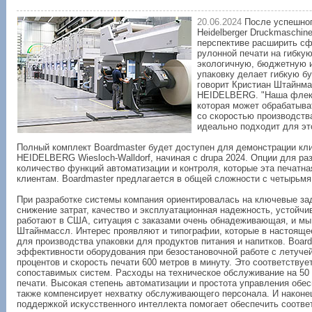
20.06.2024
После успешног
Heidelberger Druckmaschi
перспективе расширить с
рулонной печати на гибку
экологичную, бюджетную и
упаковку делает гибкую б
говорит Кристиан Штайнма
HEIDELBERG. "Наша флекс
которая может обрабатыва
со скоростью производства
идеально подходит для это
Полный комплект Boardmaster будет доступен для демонстрации к
HEIDELBERG Wiesloch-Walldorf, начиная с drupa 2024. Опции для р
количество функций автоматизации и контроля, которые эта печат
клиентам. Boardmaster предлагается в общей сложности с четырьмя 
При разработке системы компания ориентировалась на ключевые зад
снижение затрат, качество и эксплуатационная надежность, устойч
работают в США, ситуация с заказами очень обнадеживающая, и мы п
Штайнмассл. Интерес проявляют и типографии, которые в настоящ
для производства упаковки для продуктов питания и напитков. Boa
эффективности оборудования при безостановочной работе с летучей
процентов и скорость печати 600 метров в минуту. Это соответств
сопоставимых систем. Расходы на техническое обслуживание на 50
печати. Высокая степень автоматизации и простота управления обе
также компенсирует нехватку обслуживающего персонала. И наконец,
поддержкой искусственного интеллекта помогает обеспечить соотве