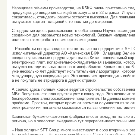
Наращивая объемы производства, на КБКФ очень пристально след
продукции: до введения санкций ее закупали в 22 странах. И пуст
сократилась, стандарты работы остаются высокими. Для пониман
выпускают картон толщиной с точностью до микронов.
С гордостью здесь рассказывают о собственном Научно-исследов
созданном для разработки новых технологий. Важным направлен
является также работа по импортозамещению.
– Разработки центра внедряются не только на предприятиях SFT G
исполнительный директор АО «Каменская БКФ» Владимир Величко
созданы уникальные продукты для рынка Китая: специальный кар
электронных плит, испарительно-охладительная занавеска, кото
выпуска охладительных плит на птицефабриках. Кроме того, на б
уже несколько лет действует испытательная лаборатория, котора
международную аккредитацию. Это позволяет производить собст
а не покупать ее втридорога в других странах.
А сейчас здесь полным ходом ведется строительство собственног
МВт. Запустить его планируется уже к концу года. Это позволит о
бесперебойное электроснабжение предприятия. На данный момент
проблема. Простои, которые время от времени случаются из-за о
электроэнергии, негативно сказываются на выполнении поставлен
Каменская бумажно-картонная фабрика вносит вклад не только в 
региона, но в экологию: ежедневно тут перерабатывают тонны ма
– Наш холдинг SFT Group много инвестирует в сбор вторичных ре
Евгений Глезман. – На территории Москвы, Санкт-Петербурга, Кр