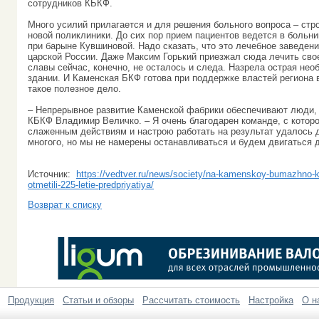
сотрудников КБКФ.
Много усилий прилагается и для решения больного вопроса – стр
новой поликлиники. До сих пор прием пациентов ведется в больн
при барыне Кувшиновой. Надо сказать, что это лечебное заведен
царской России. Даже Максим Горький приезжал сюда лечить сво
славы сейчас, конечно, не осталось и следа. Назрела острая нео
здании. И Каменская БКФ готова при поддержке властей региона 
такое полезное дело.
– Непрерывное развитие Каменской фабрики обеспечивают люди, 
КБКФ Владимир Величко. – Я очень благодарен команде, с котор
слаженным действиям и настрою работать на результат удалось 
многого, но мы не намерены останавливаться и будем двигаться 
Источник:
https://vedtver.ru/news/society/na-kamenskoy-bumazhno-k
otmetili-225-letie-predpriyatiya/
Возврат к списку
Продукция
Статьи и обзоры
Рассчитать стоимость
Настройка
О н