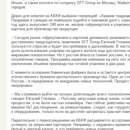
Ильин, а также коллеги по холдингу SFT Group из Москвы, Майкоп
городов.
Девиз для юбилея на КБКФ выбрали говорящий: «Храним традиции
Пандемия и санкции не помешали подойти к значимой дате с хор
год здесь выпускают 190 млн кв. метров гофрокартона и упаковки,
картона для производства продукции.
– Сегодня рынок гофроупаковки и картонов динамично развивается
достижениях председатель правления SFT Group Евгений Глезман
пользуется спросом и будет востребована в дальнейшем. В наст
доля использования упаковки на одного жителя еще достаточно н
мировыми показателями. Но с ростом благосостояния россиян, я у
потребление товаров. Программа развития компании на пять лет 
увеличение объемов производства готовой упаковки в два раза.
С момента основания Каменская фабрика была и остается центро
отечественного бумажно-целлюлозного производства. Одно из ст
России – в передовиках по внедрению новых технологий. Процесс
непрерывно.
– Мы стремимся выйти на полную роботизацию всего технологичес
говорит Евгений Глезман. – Поэтому запускаем новые линии, что
процессом, а не были частью конвейера. Уже сейчас работники н
машине №7 дистанционно, за компьютерами, следят, как «трудитс
к оборудованию, только если на дисплее загорелась красная лам
Параллельно с переоснащением на КБКФ расширяется ассортимен
успевать за запросами партнеров. Например, с недавнего времен
белый и цветной картон, и это прибавило новых клиентов.