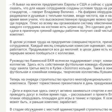
– Я бывал на многих предприятиях Европы и США и сейчас с удо
сказать, что для наших сотрудников созданы условия труда на у
стандартов, – говорит Владимир Величко. – На фабрике оборудо
раздевалки и душевые с теплыми полами, везде чистота, как и на
время меня учили, что высококачественную продукцию можно про
где порядок. Плюс ко всему мы организовали систему обеспечени
каждого сотрудника на костюме есть штрих-код. Это сделано для 
сдачи в прачечную грязной одежды работник получил свой чисты
комплект.
В целом условия труда на предприятии совершенствуются, приче
сотрудников. Каждый месяц специальная комиссия оценивает, на
работается. Продумывается все до мелочей: в цехах даже есть ко
перерыве можно пообщаться с коллегами.
Руководство Каменской БКФ всячески поддерживает спорт: кома
коллектив. Здесь есть собственная футбольная команда «Бумажни
году заняла третье место в Кубке «Золотого кольца». Также в зон
футбольная и хоккейная команды, творческие коллективы Кувшин
Теперь на очереди строительство крытого многофункционального 
комплекса. Проект торжественно презентовали в день празднован
– Дети и взрослые здесь смогут активно заниматься спортом и ин
проводить досуг в любое время года, – рассказывает о проекте В
планах оборудовать площадки для игры в теннис и городки. К ос
может быть, и раньше комплекс заработает.
В стадии обсуждения с местной администрацией строительство 