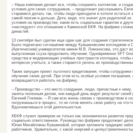
– Наша компания делает все, чтобы сохранить коллектив, и созд
условия для своих сотрудников, – продолжает рассказывать Евге
стараемся делать так, чтобы люди приходили и хотели остаться 
самой пенсии и дольше. Дети, видя, что значит для родителей их 
условия на производстве, какие есть социальные гарантии и друг
«наследуют» это отношение к Каменской БКФ. На фабрике сложи
династий.
13 сентября был сделан еще один шаг для создания стратегическо
Было подписано соглашение между Кувшиновским колледжем и 
(Арктическим) университетом имени М.В. Ломоносова, это даст в
выпускникам ссуза продолжить обучение. Одновременно SFT Gro
средства в модернизацию учебных пространств колледжа, чтобы
интересно учиться, а также старается увлечь их производственн
Также запущен проект льготного кредитования, чтобы сотрудники 
обучение своих детей. При этом есть особые условия погашения,
возвращаются работать на фабрику.
– Производство – это место созидания, люди, причастные к нему, 
заняты полезным делом, они каждый день видят результат своей 
Евгений Глезман. – Я сам всю жизнь связан с производством и ска
погружаешься в процесс, то не готов менять свою работу на что-т
Вдохновляешься этой деятельностью.
КБКФ служит примером не только как экономически развитое пред
социально ответственное. Руководство фабрики продолжает дел
Юлии Михайловны Кувшиновой, которая заложила традицию заботи
работников. Удивительно, с какой энергией и целеустремленность