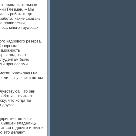
ает привлекательные
ний Глезман. – Мы
здесь работать до
работа, какие созданы
ие привилегии,
лось много трудовых
го кадрового резерва.
Северным
озможность
up вкладывает
 студентам было
ыми процессами.
могли брать заем на
 если выпускники потом
чувствуют, что они
работы, – считает
жу, что когда ты
о другое.
приятие, но и как
о бывшей владелицы
ться о досуге и жизни
ю это делают.