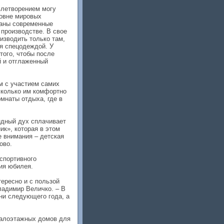
влетворением могу
ровне мировых
ваны современные
 производстве. В свое
изводить только там,
я спецодеждой. У
того, чтобы после
й и отглаженный
м с участием самих
сколько им комфортно
мнаты отдыха, где в
ндный дух сплачивает
к», которая в этом
е внимания – детская
ово.
спортивного
ия юбилея.
тересно и с пользой
ладимир Величко. – В
ени следующего года, а
малоэтажных домов для