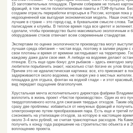
15 заготовительных площадок. Причем собираем не только картон
фракций, в том числе полиэтиленовые пакеты и ПЭФ-бутылки. Бе
создаем отрасль переработки вторсырья в России, которая пока у
недооцененной как выгодная экономическая модель. Наши очист
лучшие в стране – это город-сад, в буквальном смысле слова. Т
палисадник и клумбы. В теплое время года все цветет и зеленеет
сделали, чтобы производство было максимально экологичным и 
оборудование стоков отвечает всем современным стандартам.
Экспертами по оценке экологичности производства могут выступ
лучшая среда обитания – чистая вода, поэтому в заливе рядом с 
свои плотины и время от времени заглядывают на территорию. Го
каждому даже дали свое имя. А лебеди на водоеме делают остан
птенцов. Есть еще один бонус для рыбаков – здесь ежегодно зап
любители порыбачить знают, насколько стал богаче их улов благ
Причем это не идеалистическая картинка: все, кто приезжает в по
задерживаются около водоема, не говоря уже о местных жителях.
площадка для отдыха, фонтан на водной глади – и этот красивый
вид передает ощущение благополучия.
Хрустальная мечта исполнительного директора фабрики Владими
воплотить в жизнь проект «Чистое производство». Один из его пун
твердотопливного котла для сжигания твердых отходов. Таким об
сразу две проблемы: избавиться от ненужных фракций и получит
электроэнергию путем преобразования пара. Есть еще и третий п
сэкономить на утилизации отходов, за которую в настоящее врем
около 3–4 млн рублей, не считая транспортных расходов. На Ка
получить к концу года разрешение на строительство объекта и в 2
воплощению проекта.