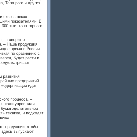
а, Таганрога и других
 сквозь века».
ошими показателями. В
 300 тыс. тонн тарного
, – говорит о
. – Наша продукция
оящее время в России
изкая по сравнению с
верен, будет расти и
предусматривает
м развития
арейших предприятий
 модернизации идет
кого процесса, –
бы люди управляли
а бумагоделательной
я» техника, и подходят
почка.
т продукции, чтобы
и здесь выпускают