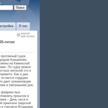
е
астройка
О нас
версия
для печати
25-летие
протяжный гудок
ородом Кувшиново,
смены на Каменской
ике. По гудку можно
естных жителей это в
примета. Как и два
е остается сердцем
что дает кувшиновцам
нем и завтрашнем дне.
й фабрики был
спомнить прошлое и
ника – День леса и
ой приехали тверской
 и торговли Владимир