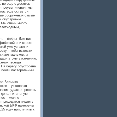
, но еще с десяток
з преувеличения, мы
 нас еще остается
ные сооружения самые
ам обустроены
. Мы очень много
безотходным,
ить… бобры. Для них
фабрикой они строят
стей уже узнают и
овку, чтобы вывести
ускают мальков, и
одаря этому заселению.
селок, всегда
 На берегу обустроена
, почти пасторальный
ра Величко –
ктов – установка
разом, удастся решить
ь дополнительную
люс – можно
я приходится платить
менской БКФ намерены
025 году приступить к