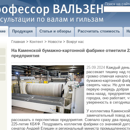
Поиск на сайт
ние
Продукция
Статьи и обзоры
Рассчитать стоимость
Н
>
>
>
Главная
Контент
Новости
Вокруг нас
На Каменской бумажно-картонной фабрике отметили 2
предприятия
25.09.2024
Каждый день 
рассекает тишину над г
громко отмечая начало 
бумажно-картонной фабр
сверять часы. Но для м
первую очередь добрая 
века назад, предприяти
городка, оно работает, 
уверенность в сегодняш
У коллектива Каменско
замечательный повод в
рассказать о перспективах предприятия. Совпало сразу два празд
225-летие КБКФ. Поздравить коллектив фабрики со значимой дат
сенатор Андрей Епишин и региональный министр промышленности