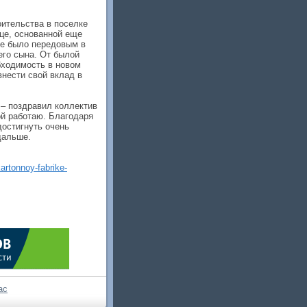
оительства в поселке
ице, основанной еще
ие было передовым в
его сына. От былой
бходимость в новом
внести свой вклад в
– поздравил коллектив
ой работаю. Благодаря
достигнуть очень
дальше.
artonnoy-fabrike-
ас