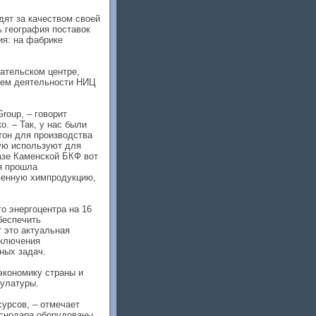
ят за качеством своей
ь география поставок
ия: на фабрике
ательском центре,
ием деятельности НИЦ
roup, – говорит
. – Так, у нас были
тон для производства
рую используют для
азе Каменской БКФ вот
я прошла
венную химпродукцию,
о энергоцентра на 16
беспечить
 это актуальная
тключения
ных задач.
экономику страны и
кулатуры.
сурсов, – отмечает
аснодара оборудованы