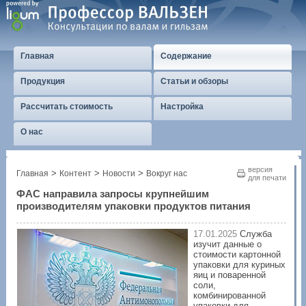
Главная
Содержание
Продукция
Статьи и обзоры
Рассчитать стоимость
Настройка
О нас
версия
>
>
>
Главная
Контент
Новости
Вокруг нас
для печати
ФАС направила запросы крупнейшим
производителям упаковки продуктов питания
17.01.2025
Служба
изучит данные о
стоимости картонной
упаковки для куриных
яиц и поваренной
соли,
комбинированной
упаковки для