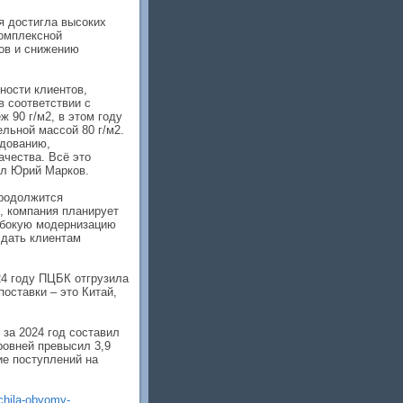
я достигла высоких
комплексной
ов и снижению
ности клиентов,
 соответствии с
 90 г/м2, в этом году
ельной массой 80 г/м2.
удованию,
ачества. Всё это
ил Юрий Марков.
продолжится
, компания планирует
убокую модернизацию
 дать клиентам
24 году ПЦБК отгрузила
поставки – это Китай,
за 2024 год составил
ровней превысил 3,9
ие поступлений на
chila-obyomy-