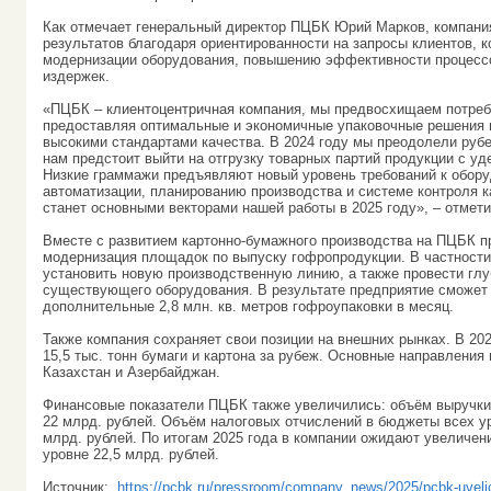
Как отмечает генеральный директор ПЦБК Юрий Марков, компани
результатов благодаря ориентированности на запросы клиентов, 
модернизации оборудования, повышению эффективности процесс
издержек.
«ПЦБК – клиентоцентричная компания, мы предвосхищаем потреб
предоставляя оптимальные и экономичные упаковочные решения в
высокими стандартами качества. В 2024 году мы преодолели рубеж
нам предстоит выйти на отгрузку товарных партий продукции с уд
Низкие граммажи предъявляют новый уровень требований к обор
автоматизации, планированию производства и системе контроля к
станет основными векторами нашей работы в 2025 году», – отмет
Вместе с развитием картонно-бумажного производства на ПЦБК 
модернизация площадок по выпуску гофропродукции. В частности
установить новую производственную линию, а также провести гл
существующего оборудования. В результате предприятие сможет
дополнительные 2,8 млн. кв. метров гофроупаковки в месяц.
Также компания сохраняет свои позиции на внешних рынках. В 20
15,5 тыс. тонн бумаги и картона за рубеж. Основные направления 
Казахстан и Азербайджан.
Финансовые показатели ПЦБК также увеличились: объём выручки 
22 млрд. рублей. Объём налоговых отчислений в бюджеты всех у
млрд. рублей. По итогам 2025 года в компании ожидают увеличен
уровне 22,5 млрд. рублей.
Источник:
https://pcbk.ru/pressroom/company_news/2025/pcbk-uveli