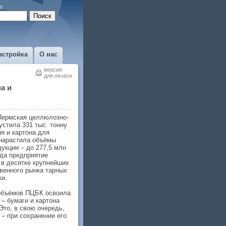
е
астройка
О нас
версия
для печати
а и
Пермская целлюлозно-
стила 331 тыс. тонну
я и картона для
 нарастила объёмы
укции – до 277,5 млн
ода предприятие
 в десятке крупнейших
венного рынка тарных
ки.
объёмов ПЦБК освоила
 – бумаги и картона
Это, в свою очередь,
 – при сохранении его