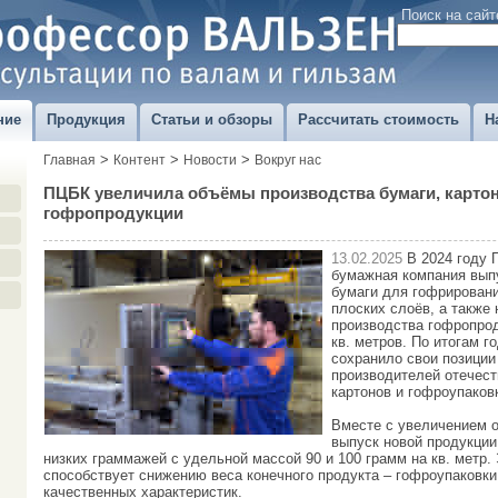
Поиск на сайт
ние
Продукция
Статьи и обзоры
Рассчитать стоимость
Н
>
>
>
Главная
Контент
Новости
Вокруг нас
ПЦБК увеличила объёмы производства бумаги, картон
гофропродукции
13.02.2025
В 2024 году 
бумажная компания выпу
бумаги для гофрировани
плоских слоёв, а также
производства гофропрод
кв. метров. По итогам г
сохранило свои позиции
производителей отечест
картонов и гофроупаков
Вместе с увеличением 
выпуск новой продукции
низких граммажей с удельной массой 90 и 100 грамм на кв. метр. 
способствует снижению веса конечного продукта – гофроупаковки
качественных характеристик.