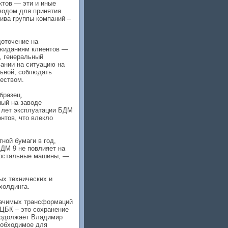
ктов — эти и иные
водом для принятия
тива группы компаний –
доточение на
ожиданиям клиентов —
, генеральный
вании на ситуацию на
льной, соблюдать
ществом.
бразец,
ый на заводе
 лет эксплуатации БДМ
нтов, что влекло
ной бумаги в год,
ДМ 9 не повлияет на
т остальные машины, —
ых технических и
холдинга.
начимых трансформаций
ЦБК – это сохранение
продолжает Владимир
еобходимое для