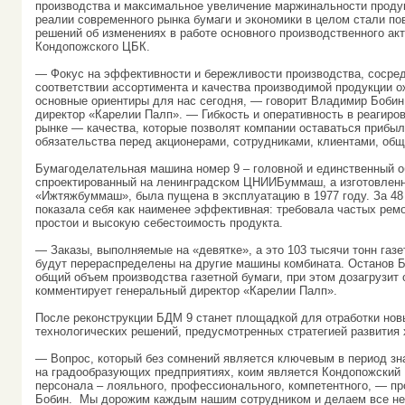
производства и максимальное увеличение маржинальности проду
реалии современного рынка бумаги и экономики в целом стали по
решений об изменениях в работе основного производственного ак
Кондопожского ЦБК.
— Фокус на эффективности и бережливости производства, сосре
соответствии ассортимента и качества производимой продукции 
основные ориентиры для нас сегодня, — говорит Владимир Бобин
директор «Карелии Палп». — Гибкость и оперативность в реагиро
рынке — качества, которые позволят компании оставаться прибы
обязательства перед акционерами, сотрудниками, клиентами, об
Бумагоделательная машина номер 9 – головной и единственный о
спроектированный на ленинградском ЦНИИБуммаш, а изготовленн
«Ижтяжбуммаш», была пущена в эксплуатацию в 1977 году. За 48
показала себя как наименее эффективная: требовала частых ремо
простои и высокую себестоимость продукта.
— Заказы, выполняемые на «девятке», а это 103 тысячи тонн газет
будут перераспределены на другие машины комбината. Останов Б
общий объем производства газетной бумаги, при этом дозагрузи
комментирует генеральный директор «Карелии Палп».
После реконструкции БДМ 9 станет площадкой для отработки нов
технологических решений, предусмотренных стратегией развития 
— Вопрос, который без сомнений является ключевым в период з
на градообразующих предприятиях, коим является Кондопожский 
персонала – лояльного, профессионального, компетентного, — 
Бобин. Мы дорожим каждым нашим сотрудником и делаем все н