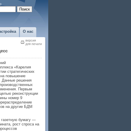
е
астройка
О нас
версия
для печати
цесс
ний
плекса «Карелия
тии стратегических
 на повышение
. Данные решения
производственных
изменения. Первым
 целью реконструкции
ины номер 9
ерераспределение
ов на другие БДМ
а газетную бумагу —
ната, рост спроса на
процессов