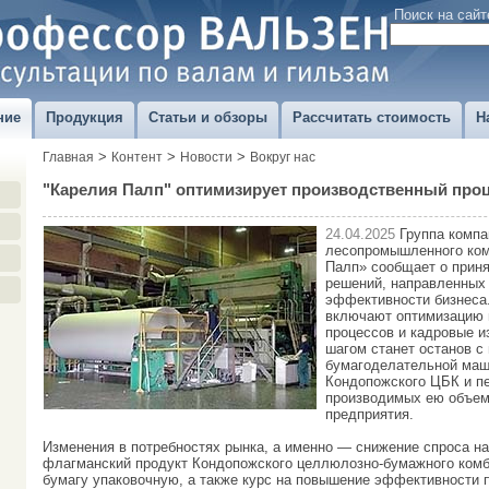
Поиск на сайт
ние
Продукция
Статьи и обзоры
Рассчитать стоимость
Н
>
>
>
Главная
Контент
Новости
Вокруг нас
"Карелия Палп" оптимизирует производственный про
24.04.2025
Группа компа
лесопромышленного ком
Палп» сообщает о приня
решений, направленных
эффективности бизнеса
включают оптимизацию 
процессов и кадровые 
шагом станет останов с
бумагоделательной маш
Кондопожского ЦБК и п
производимых ею объем
предприятия.
Изменения в потребностях рынка, а именно — снижение спроса н
флагманский продукт Кондопожского целлюлозно-бумажного комби
бумагу упаковочную, а также курс на повышение эффективности 