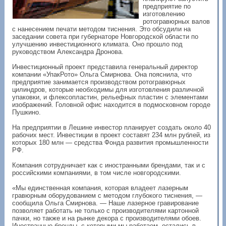
предприятие по
изготовлению
ротогравюрных валов
с нанесением печати методом тиснения. Это обсудили на
заседании совета при губернаторе Новгородской области по
улучшению инвестиционного климата. Оно прошло под
руководством Александра Дронова.
Инвестиционный проект представила генеральный директор
компании «УпакРото» Ольга Смирнова. Она пояснила, что
предприятие занимается производством ротогравюрных
цилиндров, которые необходимы для изготовления различной
упаковки, и флексопластин, рельефных пластин с элементами
изображений. Головной офис находится в подмосковном городе
Пушкино.
На предприятии в Лешине инвестор планирует создать около 40
рабочих мест. Инвестиции в проект составят 234 млн рублей, из
которых 180 млн — средства Фонда развития промышленности
РФ.
Компания сотрудничает как с иностранными брендами, так и с
российскими компаниями, в том числе новгородскими.
«Мы единственная компания, которая владеет лазерным
гравюрным оборудованием с методом глубокого тиснения, —
сообщила Ольга Смирнова. — Наше лазерное гравирование
позволяет работать не только с производителями картонной
пачки, но также и на рынке декора с производителями обоев.
Иностранные бренды, с которыми мы работаем, остались в