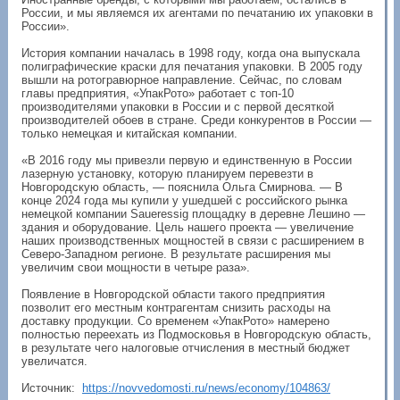
России, и мы являемся их агентами по печатанию их упаковки в
России».
История компании началась в 1998 году, когда она выпускала
полиграфические краски для печатания упаковки. В 2005 году
вышли на ротогравюрное направление. Сейчас, по словам
главы предприятия, «УпакРото» работает с топ-10
производителями упаковки в России и с первой десяткой
производителей обоев в стране. Среди конкурентов в России —
только немецкая и китайская компании.
«В 2016 году мы привезли первую и единственную в России
лазерную установку, которую планируем перевезти в
Новгородскую область, — пояснила Ольга Смирнова. — В
конце 2024 года мы купили у ушедшей с российского рынка
немецкой компании Saueressig площадку в деревне Лешино —
здания и оборудование. Цель нашего проекта — увеличение
наших производственных мощностей в связи с расширением в
Северо-Западном регионе. В результате расширения мы
увеличим свои мощности в четыре раза».
Появление в Новгородской области такого предприятия
позволит его местным контрагентам снизить расходы на
доставку продукции. Со временем «УпакРото» намерено
полностью переехать из Подмосковья в Новгородскую область,
в результате чего налоговые отчисления в местный бюджет
увеличатся.
Источник:
https://novvedomosti.ru/news/economy/104863/