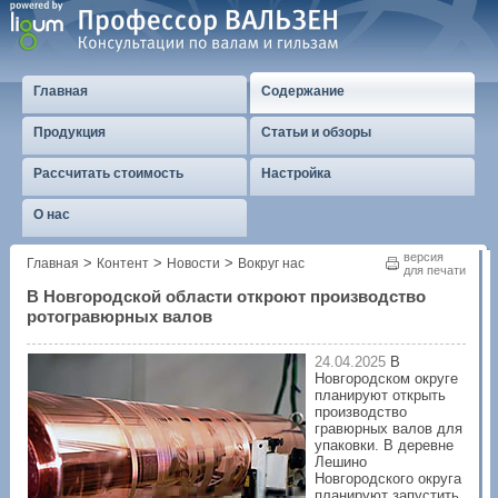
Главная
Содержание
Продукция
Статьи и обзоры
Рассчитать стоимость
Настройка
О нас
версия
>
>
>
Главная
Контент
Новости
Вокруг нас
для печати
В Новгородской области откроют производство
ротогравюрных валов
24.04.2025
В
Новгородском округе
планируют открыть
производство
гравюрных валов для
упаковки. В деревне
Лешино
Новгородского округа
планируют запустить