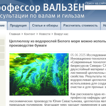
Поиск на сайт
ние
Продукция
Статьи и обзоры
Рассчитать стоимость
Н
>
>
>
Главная
Контент
Новости
Вокруг нас
Целлюлозу из водорослей Белого моря можно исполь
производстве бумаги
05.06.2025
Исследование
Инновационно-технологи
«Современные технолог
биоресурсов Севера» СА
двухслойный материал 
лиственной целлюлозы 
свойства. Результаты по
водорослевая целлюлоз
использована для созд
очистки и для прочных э
Как рассказала одна из
профессор кафедры це
лесохимических производств Юлия Севастьянова, целлюлоза яв
природным полимером, благодаря чему находит применение в шир