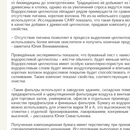
от биомедицины до электротехники. Традиционно её добывают из 
древесины и хлопка, однако из-за увеличения спроса ведутся пои
Водорослевая целлюлоза обладает рядом преимуществ по сравне
отсутствие лигнина, короткие волокна. Но из-за небольшого соде
используется. Исследование САФУ показало, что такая бумага м
в качестве добавки к древесной целлюлозе, придавая композиту
свойства.
– Отсутствие лигнина позволяет в процессе выделения целлюлоз
использовать более мягкие окислители и получить конечные прод
- заметила Юлия Вениаминовна.
Проведённые эксперименты показали, что бумажный лист с нанес
водорослевой целлюлозы – жёстче обычного, будет меньше мятьс
Водорослевая целлюлоза имеет особую капиллярно-пористую мат
водорослевым слоем будет менее воздухопроницаемой и впитыва
коротких волокон водорослевое покрытие будет способствовать 
склеивании. Также композит показал свойства, соответствующие
очистки.
–Такие фильтры используют в заводских зданиях, складских пом
предварительной и циркуляционной фильтрации воздуха в вентка
для торговых залов, универмагов, офисов и отдельных производ
качестве предфильтров и финишных фильтров. Бумагу из водор
можно использовать для этикеток марок М и А, это высококачес
этикетки с отделкой: бронзированием, лакированием, конгревным
высечкой, – рассказала Юлия Севастьянова.
Полученная композиционная бумага имеет перспективу при произ
специализированного назначения. Исследование выполнено в рам