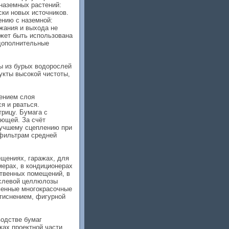
наземных растений:
ски новых источников.
нию с наземной:
ржания и выхода не
ожет быть использована
 дополнительные
ы из бурых водорослей
укты высокой чистоты,
ением слоя
я и рваться.
рицу. Бумага с
ющей. За счёт
лучшему сцеплению при
 фильтрам средней
ещениях, гаражах, для
мерах, в кондиционерах
ственных помещений, в
ослевой целлюлозы
твенные многокрасочные
 тиснением, фигурной
водстве бумаг
ках проектной части