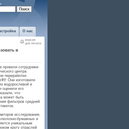
е
астройка
О нас
версия
для печати
зовать в
 провели сотрудники
ческого центра
ии переработки
ФУ. Они изготовили
из водорослевой и
и оценили его
казали, что
а может быть
ания фильтров средней
тикеток.
 авторов исследования,
ллюлозно-бумажных и
ляется уникальным
оком кругу отраслей