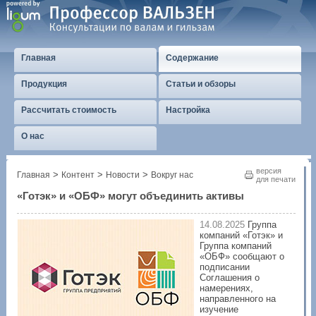
Главная
Содержание
Продукция
Статьи и обзоры
Рассчитать стоимость
Настройка
О нас
версия
>
>
>
Главная
Контент
Новости
Вокруг нас
для печати
«Готэк» и «ОБФ» могут объединить активы
14.08.2025
Группа
компаний «Готэк» и
Группа компаний
«ОБФ» сообщают о
подписании
Соглашения о
намерениях,
направленного на
изучение