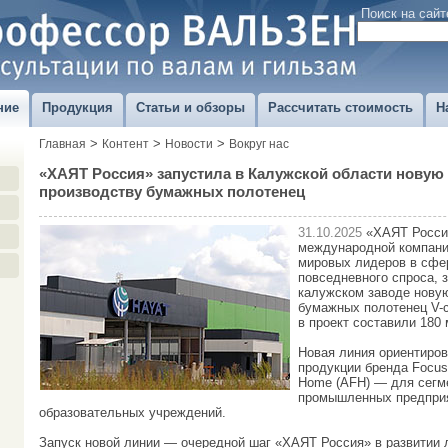
Поиск на сайт
ние
Продукция
Статьи и обзоры
Рассчитать стоимость
Н
>
>
>
Главная
Контент
Новости
Вокруг нас
«ХАЯТ Россия» запустила в Калужской области новую
производству бумажных полотенец
31.10.2025
«ХАЯТ Росси
международной компани
мировых лидеров в сфе
повседневного спроса, 
калужском заводе нову
бумажных полотенец V-
в проект составили 180 
Новая линия ориентиров
продукции бренда Focus
Home (AFH) — для сегм
промышленных предприя
образовательных учреждений.
Запуск новой линии — очередной шаг «ХАЯТ Россия» в развитии 