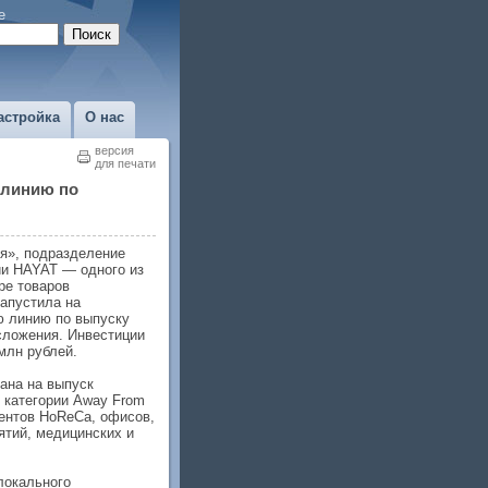
е
астройка
О нас
версия
для печати
 линию по
я», подразделение
и HAYAT — одного из
ре товаров
запустила на
ю линию по выпуску
сложения. Инвестиции
млн рублей.
ана на выпуск
 категории Away From
ентов HoReCa, офисов,
тий, медицинских и
локального