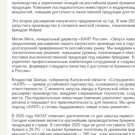
производства и укреплении позиций на российском рынке бумажно
продукции. Компания последовательно инвестирует в модерниза
мощностей, повышая доступность качественной продукции для по
Это второе расширение калужского предприятия за год. В мае 20
запустила производство в сегменте женской гигиены, локализова
брендом Molped.
Метин Мете, генеральный директор «ХАЯТ Россия»: «Запуск ново
продолжение расширения нашего калужского производства и под
долгосрочной приверженности российскому рынку. Мы внедряем 
технологические решения, повышаем уровень локализации и обе
поставки высококачественной продукции под нашими брендами. К
укрепляет профессиональные компетенции сотрудников и создает
отрасли, формируя стандарты качества и доступности бумажно-г
в России».
Владислав Шапша, губернатор Калужской области: «Сотрудничес
«ХАЯТ» — пример устойчивого партнерства, основанного на дове
ответственности. С момента запуска завода в Калужской области
расширяет производство, внедряет современные технологии, соз
места. Последовательные инвестиции компании укрепляют пром
региона и повышают его привлекательность для бизнеса. Мы цени
подход «ХАЯТ» и готовы поддерживать новые этапы развития».
В 2025 году HAYAT отмечает десятилетие со дня запуска первого 
Сегодня компания является крупнейшим производителем бумажно
продукции в стране. В сентябре 2025 года ее доля составила 32%
бумаги и 29,3% — на рынке бумажных полотенец (в денежном выр
мощность российских предприятий — 280 тыс. тонн продукции в г