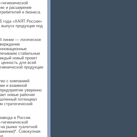
-гигиенической
цию и расширение
требителей и бизнеса.
25 года «ХАЯТ Россия»
в выпуск продукции под
й линии — логическое
тверждение
инновационные
спечиваем стабильные
аждый новый проект
 ценность для всей
игиенической продукции
тво с компанией
рии и взаимной
 предприятие уверенно
дает новые рабочие
ышленный потенциал
м стратегический
завода в России.
-гигиенической
 на рынке туалетной
ажении)*. Совокупная
од.