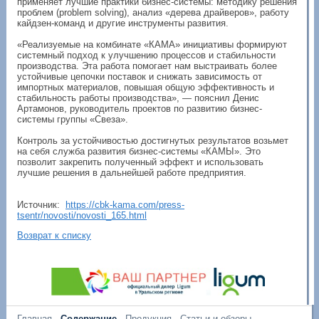
применяет лучшие практики бизнес-системы: методику решения
проблем (problem solving), анализ «дерева драйверов», работу
кайдзен-команд и другие инструменты развития.
«Реализуемые на комбинате «КАМА» инициативы формируют
системный подход к улучшению процессов и стабильности
производства. Эта работа помогает нам выстраивать более
устойчивые цепочки поставок и снижать зависимость от
импортных материалов, повышая общую эффективность и
стабильность работы производства», — пояснил Денис
Артамонов, руководитель проектов по развитию бизнес-
системы группы «Свеза».
Контроль за устойчивостью достигнутых результатов возьмет
на себя служба развития бизнес-системы «КАМЫ». Это
позволит закрепить полученный эффект и использовать
лучшие решения в дальнейшей работе предприятия.
Источник:
https://cbk-kama.com/press-
tsentr/novosti/novosti_165.html
Возврат к списку
Главная
Содержание
Продукция
Статьи и обзоры