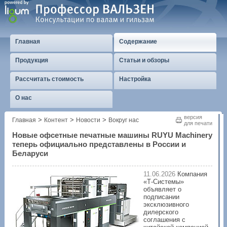
Главная
Содержание
Продукция
Статьи и обзоры
Рассчитать стоимость
Настройка
О нас
версия
>
>
>
Главная
Контент
Новости
Вокруг нас
для печати
Новые офсетные печатные машины RUYU Machinery
теперь официально представлены в России и
Беларуси
11.06.2026
Компания
«Т-Системы»
объявляет о
подписании
эксклюзивного
дилерского
соглашения с