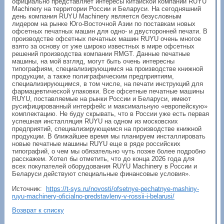
официально представляет интересы китайской компании RUYU
Machinery на территории России и Беларуси. На сегодняшний
день компания RUYU Machinery является безусловным
лидером на рынке Юго-Восточной Азии по поставкам новых
офсетных печатных машин для одно- и двусторонней печати. В
производстве офсетных печатных машин RUYU очень многое
взято за основу от уже широко известных в мире офсетных
решений производства компании RMGT. Данные печатные
машины, на мой взгляд, могут быть очень интересны
типографиям, специализирующимся на производстве книжной
продукции, а также полиграфическим предприятиям,
специализирующимся, в том числе, на печати инструкций для
фармацевтической упаковки. Все офсетные печатные машины
RUYU, поставляемые на рынки России и Беларуси, имеют
русифицированный интерфейс и максимальную «европейскую»
комплектацию. Не буду скрывать, что в России уже есть первая
успешная инсталляция RUYU на одном из московских
предприятий, специализирующемся на производстве книжной
продукции. В ближайшее время мы планируем инсталлировать
новые печатные машины RUYU еще в ряде российских
типографий, о чем мы обязательно чуть позже более подробно
расскажем. Хотел бы отметить, что до конца 2026 года для
всех покупателей оборудования RUYU Machinery в России и
Беларуси действуют специальные финансовые условия».
Источник:
https://t-sys.ru/novosti/ofsetnye-pechatnye-mashiny-
ruyu-machinery-oficialno-predstavleny-v-rossii-i-belarusi/
Возврат к списку