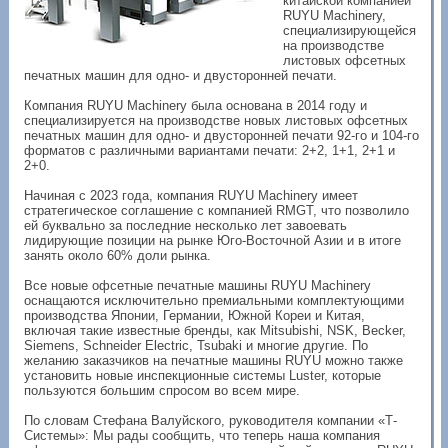
китайской компанией
RUYU Machinery,
специализирующейся
на производстве
листовых офсетных
печатных машин для одно- и двусторонней печати.
Компания RUYU Machinery была основана в 2014 году и
специализируется на производстве новых листовых офсетных
печатных машин для одно- и двусторонней печати 92-го и 104-го
форматов с различными вариантами печати: 2+2, 1+1, 2+1 и
2+0.
Начиная с 2023 года, компания RUYU Machinery имеет
стратегическое соглашение с компанией RMGT, что позволило
ей буквально за последние несколько лет завоевать
лидирующие позиции на рынке Юго-Восточной Азии и в итоге
занять около 60% доли рынка.
Все новые офсетные печатные машины RUYU Machinery
оснащаются исключительно премиальными комплектующими
производства Японии, Германии, Южной Кореи и Китая,
включая такие известные бренды, как Mitsubishi, NSK, Becker,
Siemens, Schneider Electric, Tsubaki и многие другие. По
желанию заказчиков на печатные машины RUYU можно также
установить новые инспекционные системы Luster, которые
пользуются большим спросом во всем мире.
По словам Стефана Валуйского, руководителя компании «Т-
Системы»: Мы рады сообщить, что теперь наша компания