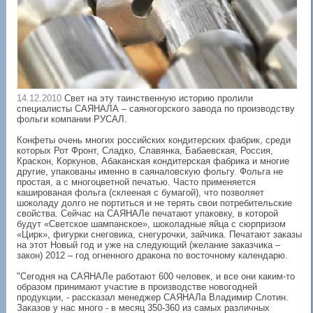
14.12.2010
Свет на эту таинственную историю пролили
специалисты САЯНАЛА – саяногорского завода по производству
фольги компании РУСАЛ.
Конфеты очень многих российских кондитерских фабрик, среди
которых Рот Фронт, Сладко, Славянка, Бабаевская, Россия,
Краскон, Коркунов, Абаканская кондитерская фабрика и многие
другие, упакованы именно в саяналовскую фольгу. Фольга не
простая, а с многоцветной печатью. Часто применяется
кашированая фольга (склееная с бумагой), что позволяет
шоколаду долго не портиться и не терять свои потребительские
свойства. Сейчас на САЯНАЛе печатают упаковку, в которой
будут «Светское шампанское», шоколадные яйца с сюрпризом
«Цирк», фигурки снеговика, снегурочки, зайчика. Печатают заказы
на этот Новый год и уже на следующий (желание заказчика –
закон) 2012 – год огненного дракона по восточному календарю.
"Сегодня на САЯНАЛе работают 600 человек, и все они каким-то
образом принимают участие в производстве новогодней
продукции, - рассказал менеджер САЯНАЛа Владимир Слотин.
Заказов у нас много - в месяц 350-360 из самых различных