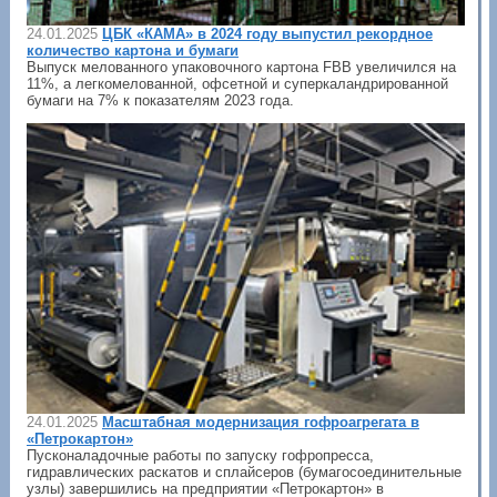
24.01.2025
ЦБК «КАМА» в 2024 году выпустил рекордное
количество картона и бумаги
Выпуск мелованного упаковочного картона FBB увеличился на
11%, а легкомелованной, офсетной и суперкаландрированной
бумаги на 7% к показателям 2023 года.
24.01.2025
Масштабная модернизация гофроагрегата в
«Петрокартон»
Пусконаладочные работы по запуску гофропресса,
гидравлических раскатов и сплайсеров (бумагосоединительные
узлы) завершились на предприятии «Петрокартон» в