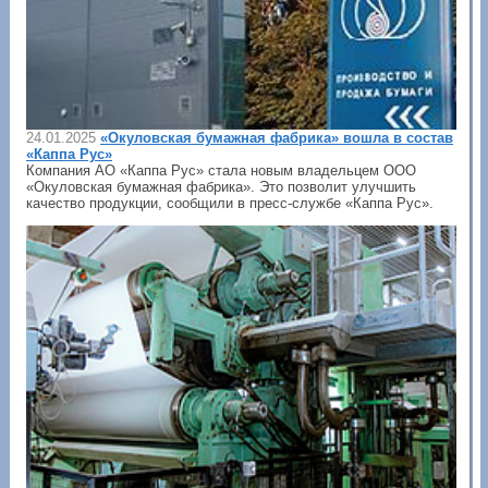
24.01.2025
«Окуловская бумажная фабрика» вошла в состав
«Каппа Рус»
Компания АО «Каппа Рус» стала новым владельцем ООО
«Окуловская бумажная фабрика». Это позволит улучшить
качество продукции, сообщили в пресс-службе «Каппа Рус».