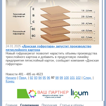
24.01.2025
«Донская гофротара» запустит производство
пятислойного картона
Новый гофроагрегат позволит нарастить объемы производства
трехслойного картона и добавить в продуктовую линейку
предприятия пятислойный картон, сообщает компания «Донская
гофротара»
Новости 481 - 485 из 4623
Начало
|
Пред.
|
92
93
94
95
96
97
98
99
100
101
102
|
След.
|
Конец
Главная
Содержание
Продукция
Статьи и обзоры