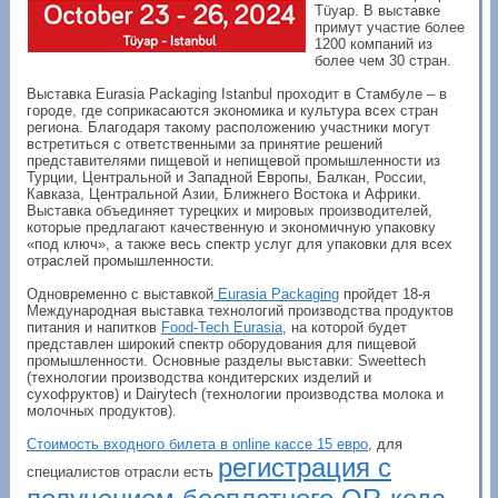
Tüyap. В выставке
примут участие более
1200 компаний из
более чем 30 стран.
Выставка Eurasia Packaging Istanbul проходит в Стамбуле – в
городе, где соприкасаются экономика и культура всех стран
региона. Благодаря такому расположению участники могут
встретиться с ответственными за принятие решений
представителями пищевой и непищевой промышленности из
Турции, Центральной и Западной Европы, Балкан, России,
Кавказа, Центральной Азии, Ближнего Востока и Африки.
Выставка объединяет турецких и мировых производителей,
которые предлагают качественную и экономичную упаковку
«под ключ», а также весь спектр услуг для упаковки для всех
отраслей промышленности.
Одновременно с выставкой
Eurasia Packaging
пройдет 18-я
Международная выставка технологий производства продуктов
питания и напитков
Food-Tech Eurasia
, на которой будет
представлен широкий спектр оборудования для пищевой
промышленности. Основные разделы выставки: Sweettech
(технологии производства кондитерских изделий и
сухофруктов) и Dairytech (технологии производства молока и
молочных продуктов).
Стоимость входного билета в online кассе 15 евро
, для
регистрация с
специалистов отрасли есть