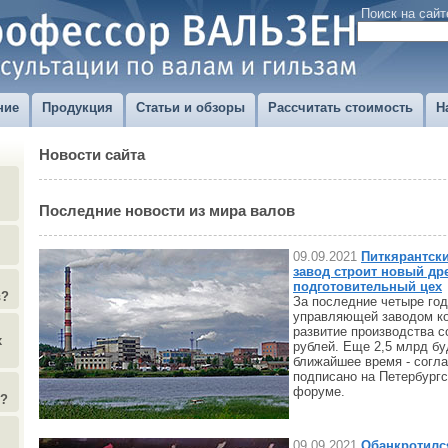
Поиск на сайт
ние
Продукция
Статьи и обзоры
Рассчитать стоимость
Н
Новости сайта
Последние новости из мира валов
09.09.2021
Питкярантск
завод строит новый др
подготовительный цех
в?
За последние четыре год
управляющей заводом ко
развитие производства с
х
рублей. Еще 2,5 млрд бу
ближайшее время - согл
подписано на Петербург
форуме.
)?
09.09.2021
Обанкротилс