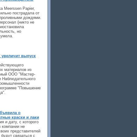
а Meerssen Papier,
сильно пострадала от
 проливными дождями.
ерсонал (никто не
риостановила
льность, но
сумела.
" увеличит выпуск
ействующего
ых материалов из
емый ООО "Мастер-
е Наблюдательного
промышленности
программе "Повышение
а".
объявила о
тные краски и лаки
я и дату, с которого
в компании не
своих представителей
 будут связаться с