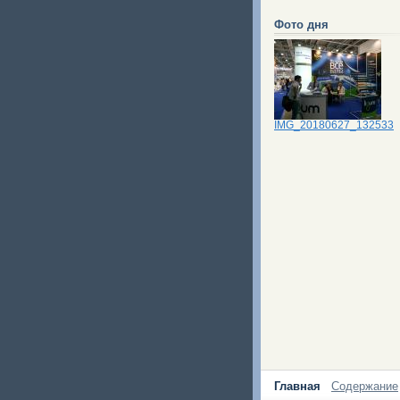
Фото дня
IMG_20180627_132533
Главная
Содержание