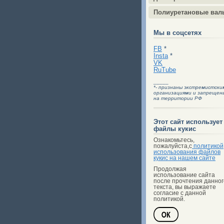
Полиуретановые вал
Мы в соцсетях
FB
*
Insta
*
VK
RuTube
_____
*- признаны экстремистски
организациями и запрещен
на территории РФ
Этот сайт использует
файлы кукис
Ознакомьтесь,
пожалуйста,с
политикой
использования файлов
кукис на нашем сайте
Продолжая
использование сайта
после прочтения данног
текста, вы выражаете
согласие с данной
политикой.