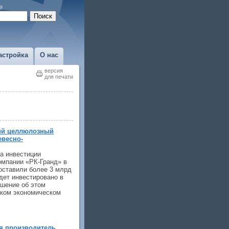
е
астройка
О нас
версия
для печати
ий целлюлозный
евесно-
а инвестиции
мпании «РК-Гранд» в
оставили более 3 млрд
дет инвестировано в
ашение об этом
ском экономическом
я производитель