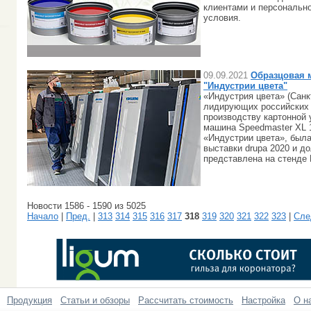
клиентами и персональн
условия.
09.09.2021
Образцовая м
"Индустрии цвета"
«Индустрия цвета» (Санк
лидирующих российских 
производству картонной 
машина Speedmaster XL 
«Индустрии цвета», была
выставки drupa 2020 и д
представлена на стенде H
Новости 1586 - 1590 из 5025
Начало
|
Пред.
|
313
314
315
316
317
318
319
320
321
322
323
|
Сле
Продукция
Статьи и обзоры
Рассчитать стоимость
Настройка
О н