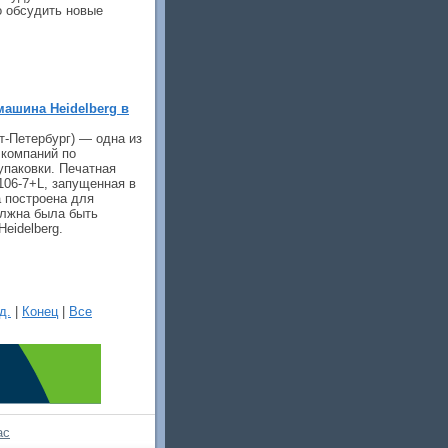
о обсудить новые
ашина Heidelberg в
т-Петербург) — одна из
компаний по
упаковки. Печатная
106-7+L, запущенная в
 построена для
олжна была быть
eidelberg.
д.
|
Конец
|
Все
ас