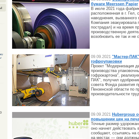
бумаги Meerssen Papier
ы
В июле 2021 года фабрик
расположенная в г. Гел, 
наводнения, вызванного
Компания эвакуировала п
пострадал) и на время п
производственную деяте
возобновить ее так и не 
ми
09.09.2021
"Мастер-ПАК
ы
гофроупаковки
Проект "Модернизация д
производства упаковочн
гофрокартона", реализу
ПАК", получил одобрени
совета Фонда развития 
Пензенской области по 
производительности труд
о
09.09.2021
Hubergroup 
повышении цен на печа
Точные размер удорожани
оно начнет действовать 
сообщают, ссылаясь на 
на местах — они должны