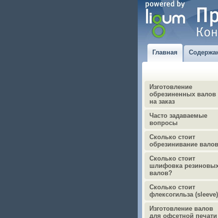
Главная
Содержа
Изготовление
обрезиненных валов
на заказ
Часто задаваемые
вопросы
Сколько стоит
обрезинивание вало
Сколько стоит
шлифовка резиновы
валов?
Сколько стоит
флексогильза (sleeve
Изготовление валов
для офсетной печати