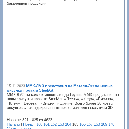
бакалейной продукции
15.11.2023
ММК-ЛМЗ представил на Металл-Экспо новые
рисунки проката SteelArt
ММК-ЛМЗ на коллективном стенде Группы ММК представил на
новые рисунки проката SteelArt: «Ясень», «Кедр», «Рябина»,
«Клён», «Берёза», «Вишня» и другие. Всего более 20 новых
рисунков с текстурированным покрытием или покрытием 3D.
Новости 821 - 825 из 4623
Начало
|
Пред.
|
160
161
162
163
164
165
166
167
168
169
170
|
След.
|
Конец