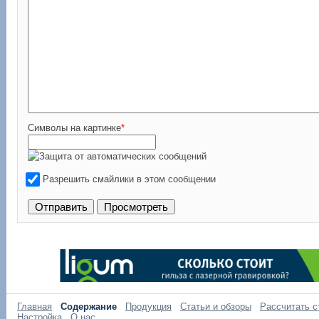
Символы на картинке
*
Разрешить смайлики в этом сообщении
Главная
Содержание
Продукция
Статьи и обзоры
Рассчитать с
Настройка
О нас