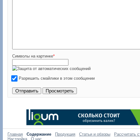
Символы на картинке
*
Разрешить смайлики в этом сообщении
Главная
Содержание
Продукция
Статьи и обзоры
Рассчитать с
Настройка
О нас