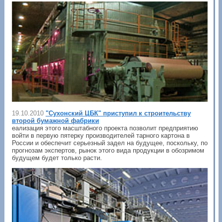
19.10.2010
"Сухонский ЦБК" приступил к строительству
второй бумажной фабрики
еализация этого масштабного проекта позволит предприятию
войти в первую пятерку производителей тарного картона в
России и обеспечит серьезный задел на будущее, поскольку, по
прогнозам экспертов, рынок этого вида продукции в обозримом
будущем будет только расти.