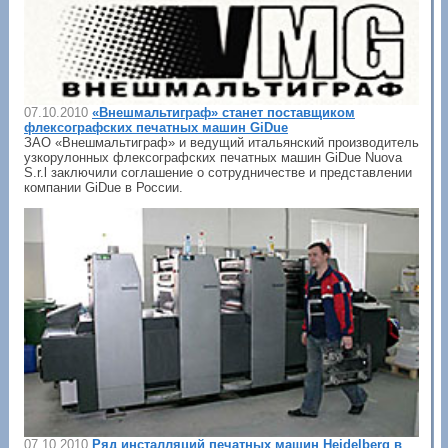
07.10.2010
«Внешмальтиграф» станет поставщиком
флексографских печатных машин GiDue
ЗАО «Внешмальтиграф» и ведущий итальянский производитель
узкорулонных флексографских печатных машин GiDue Nuova
S.r.l заключили соглашение о сотрудничестве и представлении
компании GiDue в России.
07.10.2010
Ряд инсталляций печатных машин Heidelberg в