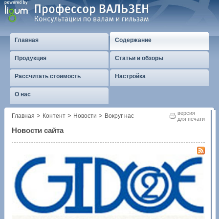
Главная
Содержание
Продукция
Статьи и обзоры
Рассчитать стоимость
Настройка
О нас
версия
>
>
>
Главная
Контент
Новости
Вокруг нас
для печати
Новости сайта